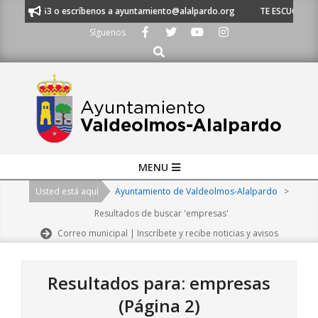
Skip
 53 o escríbenos a ayuntamiento@alalpardo.org
TE ESCUCHAMOS - Lláman
to
Síguenos
content
Buscar
Primary
MENU
Navigation
Usted está aquí
Ayuntamiento de Valdeolmos-Alalpardo
>
Menu
Resultados de buscar 'empresas'
Correo municipal | Inscríbete y recibe noticias y avisos
Resultados para: empresas
(Página 2)