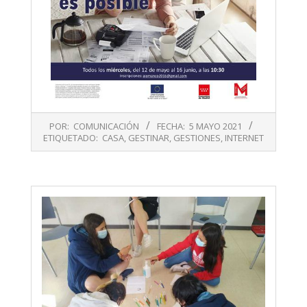
2021-
POR:
COMUNICACIÓN
FECHA:
5 MAYO 2021
05-
ETIQUETADO:
CASA
,
GESTINAR
,
GESTIONES
,
INTERNET
05