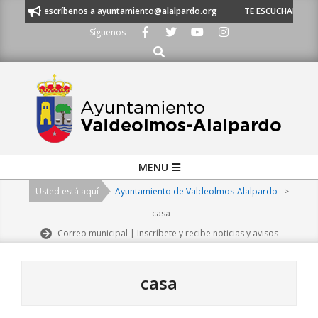
Skip
 escríbenos a ayuntamiento@alalpardo.org
TE ESCUCHAMOS - Llámanos a
to
Síguenos
content
Buscar
Primary
MENU
Navigation
Usted está aquí
Ayuntamiento de Valdeolmos-Alalpardo
>
Menu
casa
Correo municipal | Inscríbete y recibe noticias y avisos
casa