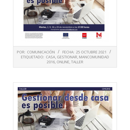
2021-
POR:
COMUNICACIÓN
FECHA:
25 OCTUBRE 2021
10-
ETIQUETADO:
CASA
,
GESTIONAR
,
MANCOMUNIDAD
25
2016
,
ONLINE
,
TALLER