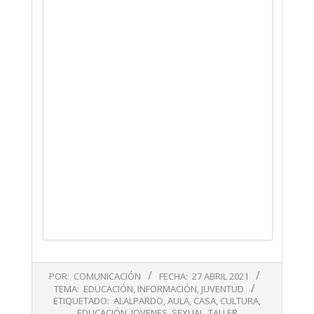
2021-
POR:
COMUNICACIÓN
FECHA:
27 ABRIL 2021
04-
TEMA:
EDUCACIÓN
,
INFORMACIÓN
,
JUVENTUD
27
ETIQUETADO:
ALALPARDO
,
AULA
,
CASA
,
CULTURA
,
EDUCACIÓN
,
JOVENES
,
SEXUAL
,
TALLER