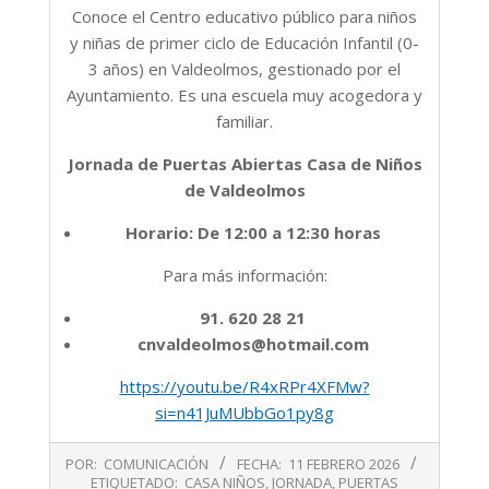
Conoce el Centro educativo público para niños
y niñas de primer ciclo de Educación Infantil (0-
3 años) en Valdeolmos, gestionado por el
Ayuntamiento. Es una escuela muy acogedora y
familiar.
Jornada de Puertas Abiertas Casa de Niños
de Valdeolmos
Horario: De 12:00 a 12:30 horas
Para más información:
91. 620 28 21
cnvaldeolmos@hotmail.com
https://youtu.be/R4xRPr4XFMw?
si=n41JuMUbbGo1py8g
2026-
POR:
COMUNICACIÓN
FECHA:
11 FEBRERO 2026
02-
ETIQUETADO:
CASA NIÑOS
,
JORNADA
,
PUERTAS