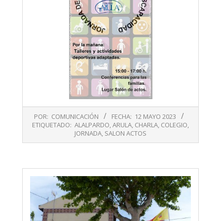
2023-
POR:
COMUNICACIÓN
FECHA:
12 MAYO 2023
05-
ETIQUETADO:
ALALPARDO
,
ARULA
,
CHARLA
,
COLEGIO
,
12
JORNADA
,
SALON ACTOS