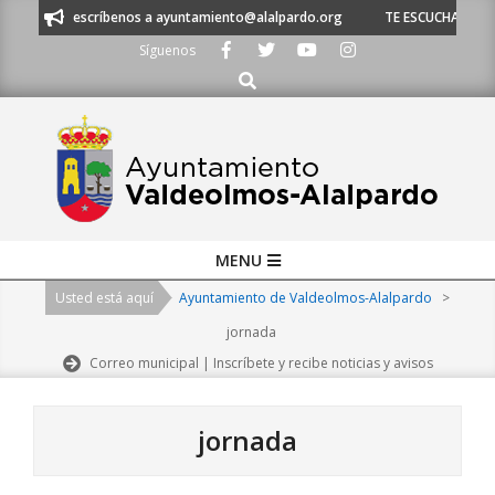
Skip
 escríbenos a ayuntamiento@alalpardo.org
TE ESCUCHAMOS - Llámanos a
to
Síguenos
content
Buscar
Primary
MENU
Navigation
Usted está aquí
Ayuntamiento de Valdeolmos-Alalpardo
>
Menu
jornada
Correo municipal | Inscríbete y recibe noticias y avisos
jornada