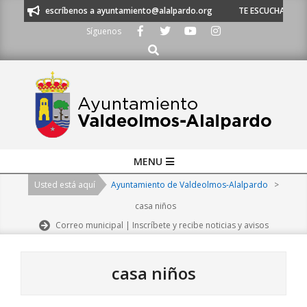
Skip
escríbenos a ayuntamiento@alalpardo.org
TE ESCUCHAMOS - Llámanos al
to
Síguenos
content
Buscar
Primary
MENU
Navigation
Usted está aquí
Ayuntamiento de Valdeolmos-Alalpardo
>
Menu
casa niños
Correo municipal | Inscríbete y recibe noticias y avisos
casa niños