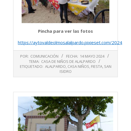
Pincha para ver las fotos
https://aytovaldeolmosalalpardo.pixieset.com/2024may
2024-
POR:
COMUNICACIÓN
FECHA:
14 MAYO 2024
05-
TEMA:
CASA DE NIÑOS DE ALALPARDO
14
ETIQUETADO:
ALALPARDO
,
CASA NIÑOS
,
FIESTA
,
SAN
ISIDRO