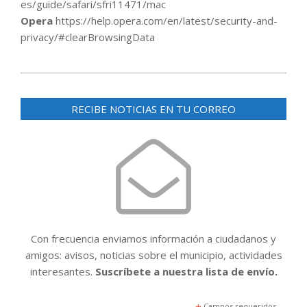
es/guide/safari/sfri11471/mac
Opera
https://help.opera.com/en/latest/security-and-
privacy/#clearBrowsingData
2015-
06-
RECIBE NOTICIAS EN TU CORREO
04
Con frecuencia enviamos información a ciudadanos y
amigos: avisos, noticias sobre el municipio, actividades
interesantes.
Suscríbete a nuestra lista de envío.
Campos requeridos