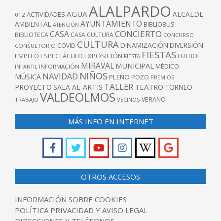
ALALPARDO
AGUA
ALCALDE
ACTIVIDADES
012
AYUNTAMIENTO
AMBIENTAL
BIBLIOBUS
ATENCIÓN
CONCIERTO
CASA
BIBLIOTECA
CASA CULTURA
CONCURSO
CULTURA
DINAMIZACIÓN
DIVERSIÓN
COVID
CONSULTORIO
FIESTAS
EXPOSICIÓN
FUTBOL
EMPLEO
ESPECTÁCULO
FIESTA
MIRAVAL
MUNICIPAL
MÉDICO
INFANTIL
INFORMACIÓN
NIÑOS
NAVIDAD
MÚSICA
PLENO
POZO
PREMIOS
TALLER
TEATRO
PROYECTO
SALA AL-ARTIS
TORNEO
VALDEOLMOS
VERANO
TRABAJO
VECINOS
MÁS INFO EN INTERNET
OTROS ACCESOS
INFORMACIÓN SOBRE COOKIES
POLÍTICA PRIVACIDAD Y AVISO LEGAL