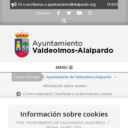
Skip
20 21 53 o escríbenos a ayuntamiento@alalpardo.org
TE ESCUCHAMOS - 
to
Síguenos
content
Buscar
Primary
MENU
Navigation
Usted está aquí
Ayuntamiento de Valdeolmos-Alalpardo
>
Menu
Información sobre cookies
Correo municipal | Inscríbete y recibe noticias y avisos
Información sobre cookies
POR:
AYUNTAMIENTO DE VALDEOLMOS-ALALPARDO
FECHA:
4 JUNIO 2015