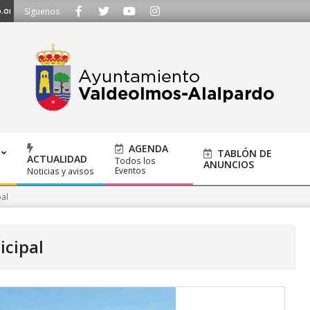
TE ESCUCHAMOS - Llámanos al 91 620 21 53 o escríbenos a ayuntamiento@
Síguenos
AGENDA
TABLÓN DE
ACTUALIDAD
Todos los
ANUNCIOS
Eventos
Noticias y avisos
al
cipal