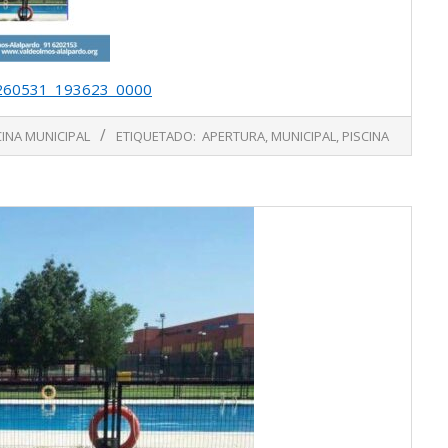
20260531_193623_0000
CINA MUNICIPAL
ETIQUETADO:
APERTURA
,
MUNICIPAL
,
PISCINA