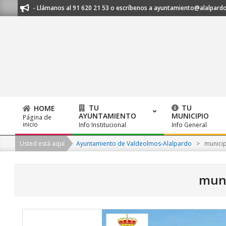
Skip
S - Llámanos al 91 620 21 53 o escríbenos a ayuntamiento@alalpardo.org
to
content
TU
TU
HOME
AYUNTAMIENTO
MUNICIPIO
Página de
Primary
inicio
Info Institucional
Info General
Navigation
Usted está aquí
Ayuntamiento de Valdeolmos-Alalpardo
>
municip
Menu
muni