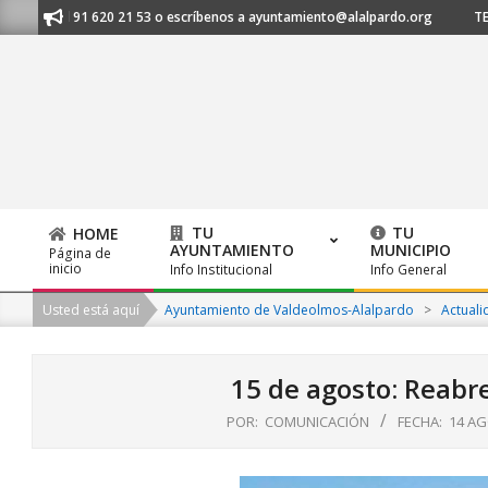
Skip
anos al 91 620 21 53 o escríbenos a ayuntamiento@alalpardo.org
TE E
to
content
TU
TU
HOME
AYUNTAMIENTO
MUNICIPIO
Página de
Primary
inicio
Info Institucional
Info General
Navigation
Usted está aquí
Ayuntamiento de Valdeolmos-Alalpardo
>
Actuali
Menu
15 de agosto: Reabre
POR:
COMUNICACIÓN
FECHA:
14 A