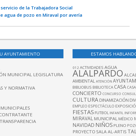
servicio de la Trabajadora Social
de agua de pozo en Miraval por avería
U AYUNTAMIENTO
ESTAMOS HABLAND
AGUA
ACTIVIDADES
012
ALALPARDO
ÓN MUNICIPAL LEGISLATURA
ALCA
AYUNTAM
AMBIENTAL
ATENCIÓN
CASA
BIBLIOBUS
S Y NORMATIVA
BIBLIOTECA
CASA
CONCIERTO
CONCURSO
CONSUL
CULTURA
DINAMIZACIÓN
DI
EXPOSICI
EMPLEO
ESPECTÁCULO
 MUNICIPALES
FIESTAS
FUTBOL
INFANTIL
INFOR
 CONTRATANTE
MIRAVAL
MUNICIPAL
MÉDICO
 TRANSPARENCIA
NIÑOS
NAVIDAD
PLENO
POZ
TA
PROYECTO
SALA AL-ARTIS