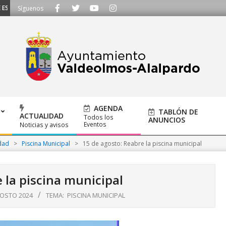
SCUCHAMOS - Llámanos al 91 620 21 53 o escríbenos a ayuntamiento@alalpard
Síguenos
AGENDA
TABLÓN DE
ACTUALIDAD
Todos los
ANUNCIOS
Eventos
Noticias y avisos
dad
>
Piscina Municipal
>
15 de agosto: Reabre la piscina municipal
 la piscina municipal
GOSTO 2024
TEMA:
PISCINA MUNICIPAL