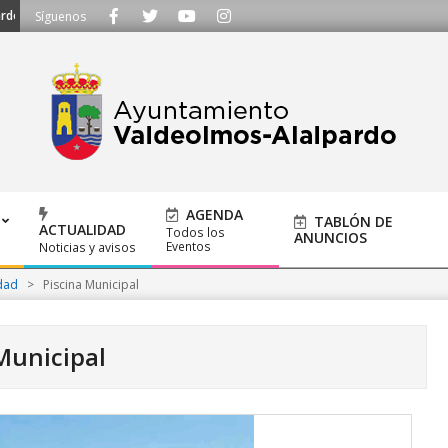
g
TE ESCUCHAMOS - Llámanos al 91 620 21 53 o escríbenos a ayuntamie
Síguenos
AGENDA
TABLÓN DE
ACTUALIDAD
Todos los
ANUNCIOS
Eventos
Noticias y avisos
dad
>
Piscina Municipal
Municipal