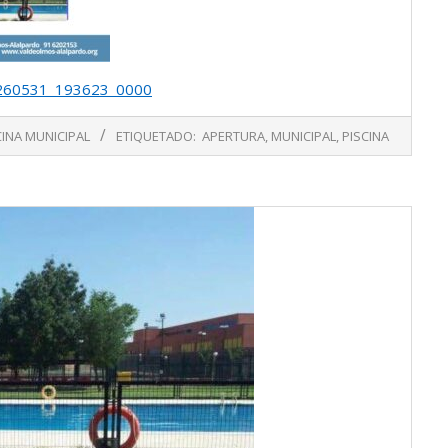
20260531_193623_0000
CINA MUNICIPAL
ETIQUETADO:
APERTURA
,
MUNICIPAL
,
PISCINA