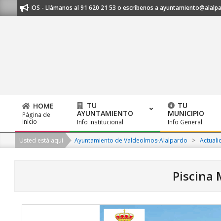
Skip
HAMOS - Llámanos al 91 620 21 53 o escríbenos a ayuntamiento@alalpardo.or
to
content
TU
TU
HOME
AYUNTAMIENTO
MUNICIPIO
Página de
Primary
inicio
Info Institucional
Info General
Navigation
Usted está aquí
Ayuntamiento de Valdeolmos-Alalpardo
>
Actuali
Menu
Piscina 