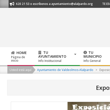
Skip
l 91 620 21 53 o escríbenos a ayuntamiento@alalpardo.org
TE ESCUCHAM
to
content
TU
TU
HOME
AYUNTAMIENTO
MUNICIPIO
Página de
Primary
inicio
Info Institucional
Info General
Navigation
Usted está aquí
Ayuntamiento de Valdeolmos-Alalpardo
>
Exposic
Menu
Expo