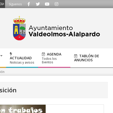
OS - Llámanos al 91 620 21 53 o escríbenos a ayuntamiento@alalpardo.org
Síguenos
AGENDA
TABLÓN DE
ACTUALIDAD
Todos los
ANUNCIOS
Eventos
Noticias y avisos
ión
sición