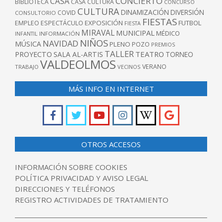
CONCIERTO
CASA
BIBLIOTECA
CASA CULTURA
CONCURSO
CULTURA
DINAMIZACIÓN
DIVERSIÓN
COVID
CONSULTORIO
FIESTAS
EXPOSICIÓN
FUTBOL
EMPLEO
ESPECTÁCULO
FIESTA
MIRAVAL
MUNICIPAL
MÉDICO
INFANTIL
INFORMACIÓN
NIÑOS
NAVIDAD
MÚSICA
PLENO
POZO
PREMIOS
TALLER
TEATRO
PROYECTO
SALA AL-ARTIS
TORNEO
VALDEOLMOS
VERANO
TRABAJO
VECINOS
MÁS INFO EN INTERNET
OTROS ACCESOS
INFORMACIÓN SOBRE COOKIES
POLÍTICA PRIVACIDAD Y AVISO LEGAL
DIRECCIONES Y TELÉFONOS
REGISTRO ACTIVIDADES DE TRATAMIENTO