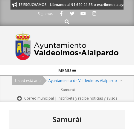
Skip
TE ESCUCHAMOS - Llámanos al 91 620 21 53 o escríbenos a ayuntamien
to
Síguenos
content
Buscar
Primary
MENU
Navigation
Usted está aquí
Ayuntamiento de Valdeolmos-Alalpardo
>
Menu
Samurái
Correo municipal | Inscríbete y recibe noticias y avisos
Samurái