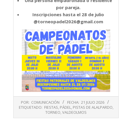
Una persona empadronada o residente
por pareja.
Inscripciones hasta el 28 de julio
@torneopadel2026@gmail.com
2026-
POR:
COMUNICACIÓN
FECHA:
21 JULIO 2026
07-
ETIQUETADO:
FIESTAS
,
PÁDEL
,
PISTAS DE ALALPARDO
,
21
TORNEO
,
VALDEOLMOS