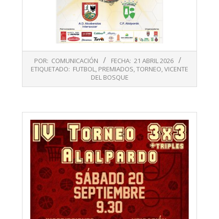
2026-
POR:
COMUNICACIÓN
FECHA:
21 ABRIL 2026
04-
ETIQUETADO:
FUTBOL
,
PREMIADOS
,
TORNEO
,
VICENTE
21
DEL BOSQUE