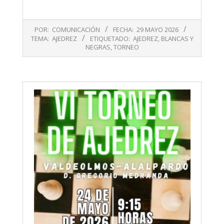
2026-
POR:
COMUNICACIÓN
FECHA:
29 MAYO 2026
05-
TEMA:
AJEDREZ
ETIQUETADO:
AJEDREZ
,
BLANCAS Y
29
NEGRAS
,
TORNEO