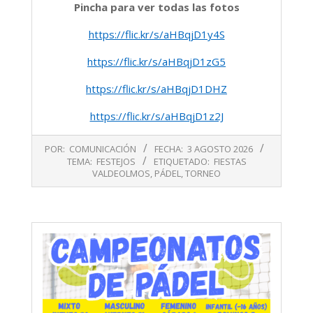
Pincha para ver todas las fotos
https://flic.kr/s/aHBqjD1y4S
https://flic.kr/s/aHBqjD1zG5
https://flic.kr/s/aHBqjD1DHZ
https://flic.kr/s/aHBqjD1z2J
2026-
POR:
COMUNICACIÓN
FECHA:
3 AGOSTO 2026
08-
TEMA:
FESTEJOS
ETIQUETADO:
FIESTAS
03
VALDEOLMOS
,
PÁDEL
,
TORNEO