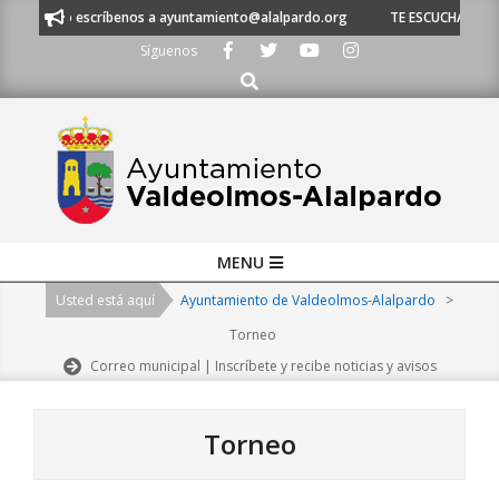
Skip
 escríbenos a ayuntamiento@alalpardo.org
TE ESCUCHAMOS - Llámanos a
to
Síguenos
content
Buscar
Primary
MENU
Navigation
Usted está aquí
Ayuntamiento de Valdeolmos-Alalpardo
>
Menu
Torneo
Correo municipal | Inscríbete y recibe noticias y avisos
Torneo