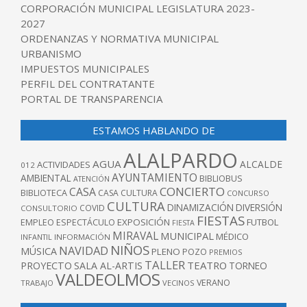
CORPORACIÓN MUNICIPAL LEGISLATURA 2023-
2027
ORDENANZAS Y NORMATIVA MUNICIPAL
URBANISMO
IMPUESTOS MUNICIPALES
PERFIL DEL CONTRATANTE
PORTAL DE TRANSPARENCIA
ESTAMOS HABLANDO DE
ALALPARDO
AGUA
ALCALDE
ACTIVIDADES
012
AYUNTAMIENTO
AMBIENTAL
BIBLIOBUS
ATENCIÓN
CONCIERTO
CASA
BIBLIOTECA
CASA CULTURA
CONCURSO
CULTURA
DINAMIZACIÓN
DIVERSIÓN
COVID
CONSULTORIO
FIESTAS
EXPOSICIÓN
FUTBOL
EMPLEO
ESPECTÁCULO
FIESTA
MIRAVAL
MUNICIPAL
MÉDICO
INFANTIL
INFORMACIÓN
NIÑOS
NAVIDAD
MÚSICA
PLENO
POZO
PREMIOS
TALLER
TEATRO
PROYECTO
SALA AL-ARTIS
TORNEO
VALDEOLMOS
VERANO
TRABAJO
VECINOS