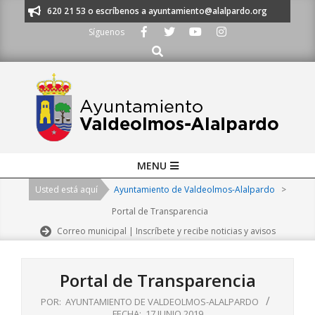
Skip
os al 91 620 21 53 o escríbenos a ayuntamiento@alalpardo.org
TE ESC
to
Síguenos
content
Buscar
Primary
MENU
Navigation
Usted está aquí
Ayuntamiento de Valdeolmos-Alalpardo
>
Menu
Portal de Transparencia
Correo municipal | Inscríbete y recibe noticias y avisos
Portal de Transparencia
POR:
AYUNTAMIENTO DE VALDEOLMOS-ALALPARDO
FECHA:
17 JUNIO 2019