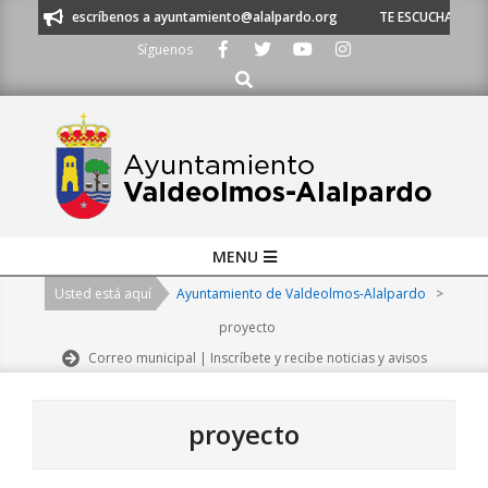
Skip
o escríbenos a ayuntamiento@alalpardo.org
TE ESCUCHAMOS - Llámanos 
to
Síguenos
content
Buscar
Primary
MENU
Navigation
Usted está aquí
Ayuntamiento de Valdeolmos-Alalpardo
>
Menu
proyecto
Correo municipal | Inscríbete y recibe noticias y avisos
proyecto