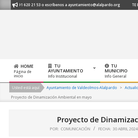
Skip
os al 91 620 21 53 o escríbenos a ayuntamiento@alalpardo.org
TE ESCU
to
content
TU
TU
HOME
AYUNTAMIENTO
MUNICIPIO
Página de
Primary
inicio
Info Institucional
Info General
Navigation
Usted está aquí
Ayuntamiento de Valdeolmos-Alalpardo
>
Actuali
Menu
Proyecto de Dinamización Ambiental en mayo
Proyecto de Dinamiza
POR:
COMUNICACIÓN
FECHA:
30 ABRIL 2024