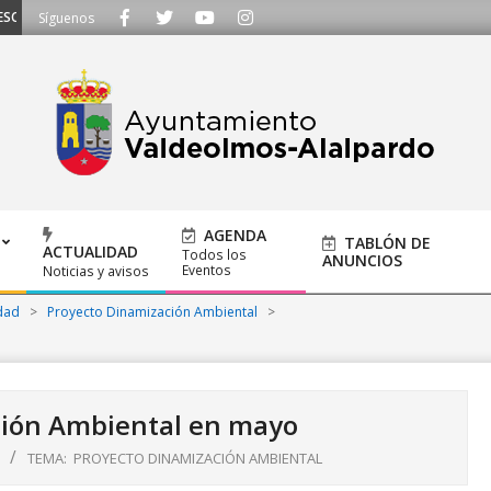
CHAMOS - Llámanos al 91 620 21 53 o escríbenos a ayuntamiento@alalpardo.
Síguenos
AGENDA
TABLÓN DE
ACTUALIDAD
Todos los
ANUNCIOS
Eventos
Noticias y avisos
dad
>
Proyecto Dinamización Ambiental
>
ción Ambiental en mayo
TEMA:
PROYECTO DINAMIZACIÓN AMBIENTAL