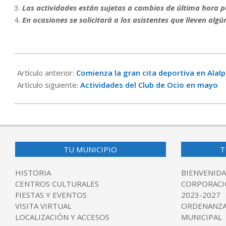
Las actividades están sujetas a cambios de última hora p
En ocasiones se solicitará a los asistentes que lleven algú
2024-
04-
Artículo anterior:
Comienza la gran cita deportiva en Alalp
30
Artículo siguiente:
Actividades del Club de Ocio en mayo
TU MUNICIPIO
T
HISTORIA
BIENVENIDA
CENTROS CULTURALES
CORPORACI
FIESTAS Y EVENTOS
2023-2027
VISITA VIRTUAL
ORDENANZA
LOCALIZACIÓN Y ACCESOS
MUNICIPAL