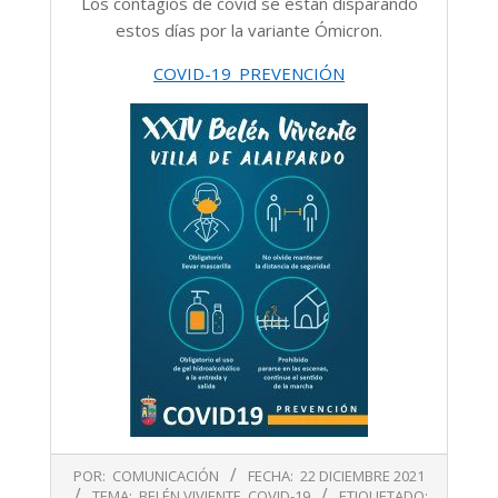
Los contagios de covid se están disparando
estos días por la variante Ómicron.
COVID-19_PREVENCIÓN
2021-
POR:
COMUNICACIÓN
FECHA:
22 DICIEMBRE 2021
12-
TEMA:
BELÉN VIVIENTE
,
COVID-19
ETIQUETADO: