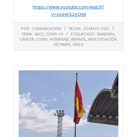
https://www.youtube.com/watch?
v=xvq4Ck2gOiM
2022-
POR:
COMUNICACIÓN
FECHA:
23 MAYO 2022
05-
TEMA:
AECC
,
COVID-19
ETIQUETADO:
BANDERA
,
23
CÁNCER
,
COVID
,
HOMENAJE
,
INFANTIL
,
INVESTIGACIÓN
,
VÍCTIMAS
,
VÍDEO