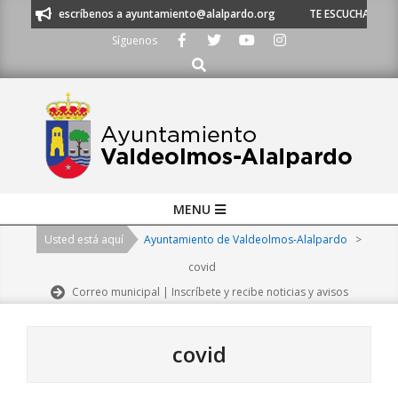
Skip
 o escríbenos a ayuntamiento@alalpardo.org
TE ESCUCHAMOS - Llámanos
to
Síguenos
content
Buscar
Primary
MENU
Navigation
Usted está aquí
Ayuntamiento de Valdeolmos-Alalpardo
>
Menu
covid
Correo municipal | Inscríbete y recibe noticias y avisos
covid