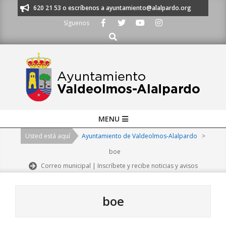
Skip
os al 91 620 21 53 o escríbenos a ayuntamiento@alalpardo.org
TE ESC
to
Síguenos
content
Buscar
Primary
MENU
Navigation
Usted está aquí
Ayuntamiento de Valdeolmos-Alalpardo
>
Menu
boe
Correo municipal | Inscríbete y recibe noticias y avisos
boe