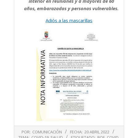
interior en reuniones y a mayores de 60
años, embarazadas y personas vulnerables.
Adiós a las mascarillas
2022-
POR:
COMUNICACIÓN
FECHA:
20 ABRIL 2022
04-
TEMA:
COVID-19
,
SALUD
ETIQUETADO:
BOE
,
COVID
,