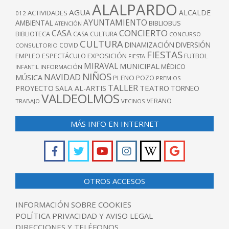
ALALPARDO
AGUA
ALCALDE
ACTIVIDADES
012
AYUNTAMIENTO
AMBIENTAL
BIBLIOBUS
ATENCIÓN
CONCIERTO
CASA
BIBLIOTECA
CASA CULTURA
CONCURSO
CULTURA
DINAMIZACIÓN
DIVERSIÓN
COVID
CONSULTORIO
FIESTAS
EXPOSICIÓN
FUTBOL
EMPLEO
ESPECTÁCULO
FIESTA
MIRAVAL
MUNICIPAL
MÉDICO
INFANTIL
INFORMACIÓN
NIÑOS
NAVIDAD
MÚSICA
PLENO
POZO
PREMIOS
TALLER
TEATRO
PROYECTO
SALA AL-ARTIS
TORNEO
VALDEOLMOS
VERANO
TRABAJO
VECINOS
MÁS INFO EN INTERNET
OTROS ACCESOS
INFORMACIÓN SOBRE COOKIES
POLÍTICA PRIVACIDAD Y AVISO LEGAL
DIRECCIONES Y TELÉFONOS