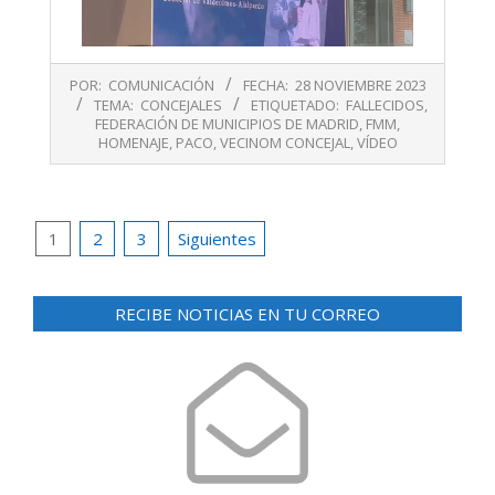
2023-
POR:
COMUNICACIÓN
FECHA:
28 NOVIEMBRE 2023
11-
TEMA:
CONCEJALES
ETIQUETADO:
FALLECIDOS
,
28
FEDERACIÓN DE MUNICIPIOS DE MADRID
,
FMM
,
HOMENAJE
,
PACO
,
VECINOM CONCEJAL
,
VÍDEO
Paginación
1
2
3
Siguientes
de
entradas
RECIBE NOTICIAS EN TU CORREO