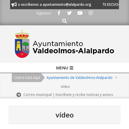
Skip
 o escríbenos a ayuntamiento@alalpardo.org
TE ESCUCHAMOS - Llámanos 
to
Síguenos
content
Buscar
Primary
MENU
Navigation
Usted está aquí
Ayuntamiento de Valdeolmos-Alalpardo
>
Menu
vídeo
Correo municipal | Inscríbete y recibe noticias y avisos
vídeo