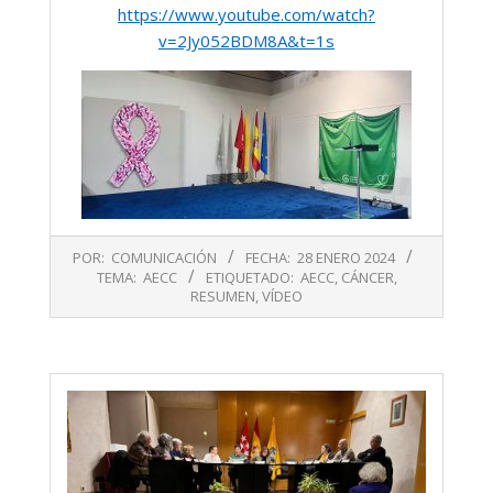
https://www.youtube.com/watch?
v=2Jy052BDM8A&t=1s
2024-
POR:
COMUNICACIÓN
FECHA:
28 ENERO 2024
01-
TEMA:
AECC
ETIQUETADO:
AECC
,
CÁNCER
,
28
RESUMEN
,
VÍDEO