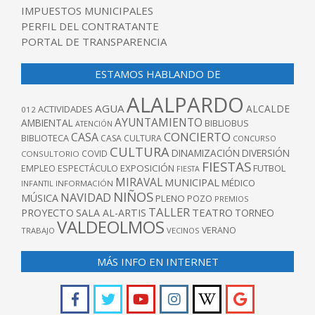
IMPUESTOS MUNICIPALES
PERFIL DEL CONTRATANTE
PORTAL DE TRANSPARENCIA
ESTAMOS HABLANDO DE
ALALPARDO
AGUA
ALCALDE
ACTIVIDADES
012
AYUNTAMIENTO
AMBIENTAL
BIBLIOBUS
ATENCIÓN
CONCIERTO
CASA
BIBLIOTECA
CASA CULTURA
CONCURSO
CULTURA
DINAMIZACIÓN
DIVERSIÓN
COVID
CONSULTORIO
FIESTAS
EXPOSICIÓN
FUTBOL
EMPLEO
ESPECTÁCULO
FIESTA
MIRAVAL
MUNICIPAL
MÉDICO
INFANTIL
INFORMACIÓN
NIÑOS
NAVIDAD
MÚSICA
PLENO
POZO
PREMIOS
TALLER
TEATRO
PROYECTO
SALA AL-ARTIS
TORNEO
VALDEOLMOS
VERANO
TRABAJO
VECINOS
MÁS INFO EN INTERNET