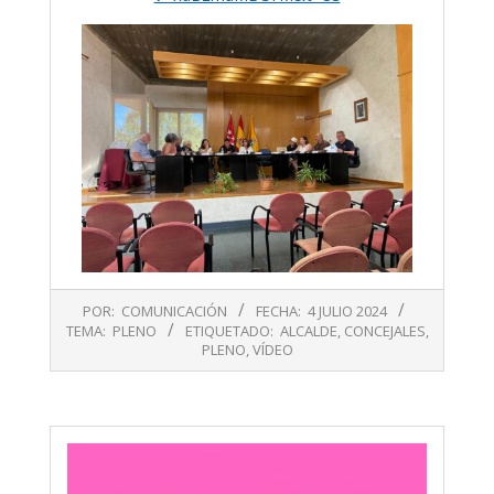
2024-
POR:
COMUNICACIÓN
FECHA:
4 JULIO 2024
07-
TEMA:
PLENO
ETIQUETADO:
ALCALDE
,
CONCEJALES
,
04
PLENO
,
VÍDEO