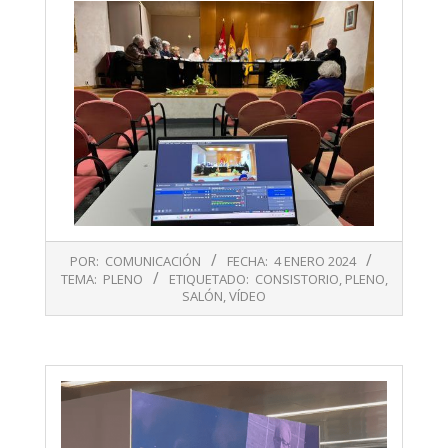
2024-
POR:
COMUNICACIÓN
FECHA:
4 ENERO 2024
01-
TEMA:
PLENO
ETIQUETADO:
CONSISTORIO
,
PLENO
,
04
SALÓN
,
VÍDEO