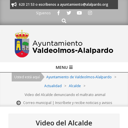
Skip
os al 91 620 21 53 o escríbenos a ayuntamiento@alalpardo.org
TE ESC
to
Síguenos
content
Buscar
Primary
MENU
Navigation
Usted está aquí
Ayuntamiento de Valdeolmos-Alalpardo
>
Menu
Actualidad
>
Alcalde
>
Video del Alcalde denunciando el maltrato animal
Correo municipal | Inscríbete y recibe noticias y avisos
Video del Alcalde