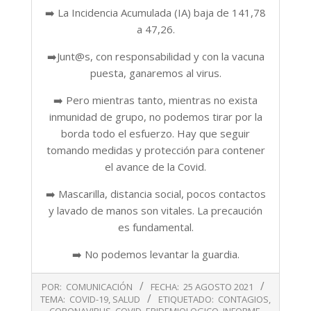
➡️ La Incidencia Acumulada (IA) baja de 141,78
a 47,26.
➡️Junt@s, con responsabilidad y con la vacuna
puesta, ganaremos al virus.
➡️ Pero mientras tanto, mientras no exista
inmunidad de grupo, no podemos tirar por la
borda todo el esfuerzo. Hay que seguir
tomando medidas y protección para contener
el avance de la Covid.
➡️ Mascarilla, distancia social, pocos contactos
y lavado de manos son vitales. La precaución
es fundamental.
➡️ No podemos levantar la guardia.
2021-
POR:
COMUNICACIÓN
FECHA:
25 AGOSTO 2021
08-
TEMA:
COVID-19
,
SALUD
ETIQUETADO:
CONTAGIOS
,
25