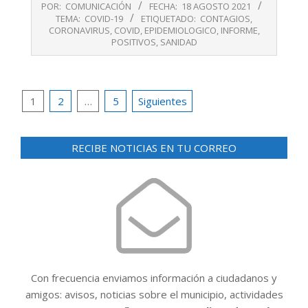
POR:
COMUNICACIÓN
FECHA:
18 AGOSTO 2021
08-
TEMA:
COVID-19
ETIQUETADO:
CONTAGIOS
,
18
CORONAVIRUS
,
COVID
,
EPIDEMIOLOGICO
,
INFORME
,
POSITIVOS
,
SANIDAD
Paginación
1
2
…
5
Siguientes
de
entradas
RECIBE NOTICIAS EN TU CORREO
Con frecuencia enviamos información a ciudadanos y
amigos: avisos, noticias sobre el municipio, actividades