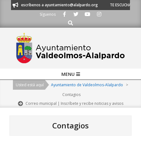
Skip
3 o escríbenos a ayuntamiento@alalpardo.org
TE ESCUCHAMOS - Llámano
to
Síguenos
content
Buscar
Primary
MENU
Navigation
Usted está aquí
Ayuntamiento de Valdeolmos-Alalpardo
>
Menu
Contagios
Correo municipal | Inscríbete y recibe noticias y avisos
Contagios