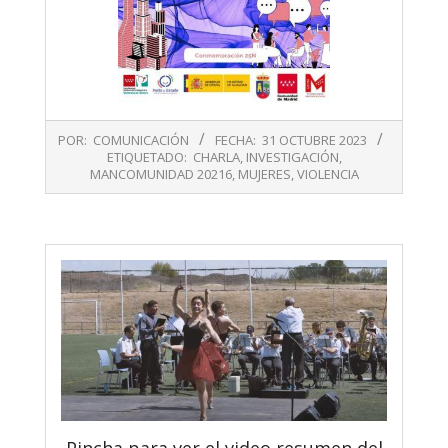
2023-
POR:
COMUNICACIÓN
FECHA:
31 OCTUBRE 2023
10-
ETIQUETADO:
CHARLA
,
INVESTIGACIÓN
,
31
MANCOMUNIDAD 20216
,
MUJERES
,
VIOLENCIA
Pincha para ver el video resumen del