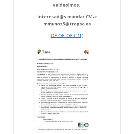
Valdeolmos.
Interesad@s mandar CV a:
mmunoz5@tragsa.es
OE OF_OFIC (1)