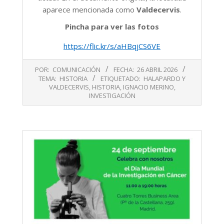
aparece mencionada como
Valdecervis
.
Pincha para ver las fotos
https://flic.kr/s/aHBqjCS6VE
2026-
POR:
COMUNICACIÓN
FECHA:
26 ABRIL 2026
04-
TEMA:
HISTORIA
ETIQUETADO:
HALAPARDO Y
26
VALDECERVIS
,
HISTORIA
,
IGNACIO MERINO
,
INVESTIGACIÓN