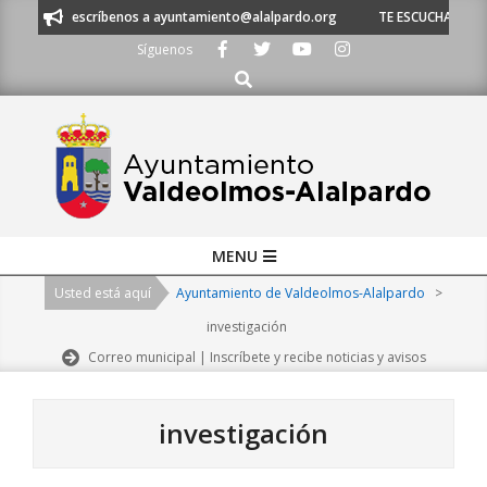
Skip
 escríbenos a ayuntamiento@alalpardo.org
TE ESCUCHAMOS - Llámanos a
to
Síguenos
content
Buscar
Primary
MENU
Navigation
Usted está aquí
Ayuntamiento de Valdeolmos-Alalpardo
>
Menu
investigación
Correo municipal | Inscríbete y recibe noticias y avisos
investigación