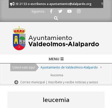
Skip
l 91 620 21 53 o escríbenos a ayuntamiento@alalpardo.org
TE ESCUCHA
to
Síguenos
content
Buscar
Primary
MENU
Navigation
Usted está aquí
Ayuntamiento de Valdeolmos-Alalpardo
>
Menu
leucemia
Correo municipal | Inscríbete y recibe noticias y avisos
leucemia