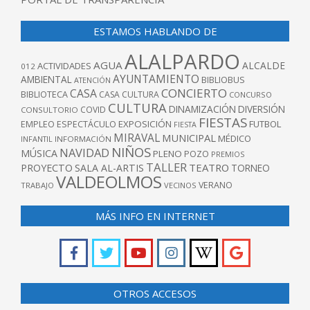
ESTAMOS HABLANDO DE
ALALPARDO
AGUA
ALCALDE
ACTIVIDADES
012
AYUNTAMIENTO
AMBIENTAL
BIBLIOBUS
ATENCIÓN
CONCIERTO
CASA
BIBLIOTECA
CASA CULTURA
CONCURSO
CULTURA
DINAMIZACIÓN
DIVERSIÓN
COVID
CONSULTORIO
FIESTAS
EXPOSICIÓN
FUTBOL
EMPLEO
ESPECTÁCULO
FIESTA
MIRAVAL
MUNICIPAL
MÉDICO
INFANTIL
INFORMACIÓN
NIÑOS
NAVIDAD
MÚSICA
PLENO
POZO
PREMIOS
TALLER
TEATRO
PROYECTO
SALA AL-ARTIS
TORNEO
VALDEOLMOS
VERANO
TRABAJO
VECINOS
MÁS INFO EN INTERNET
OTROS ACCESOS