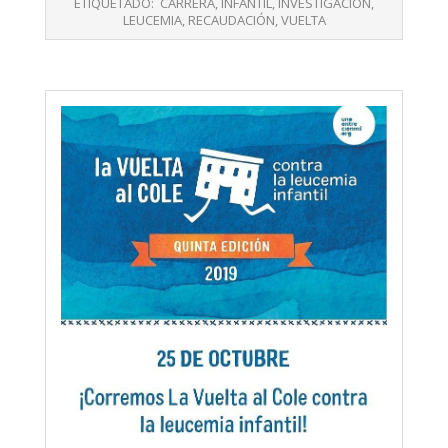
ETIQUETADO:
CARRERA
,
INFANTIL
,
INVESTIGACIÓN
,
21
LEUCEMIA
,
RECAUDACIÓN
,
VUELTA