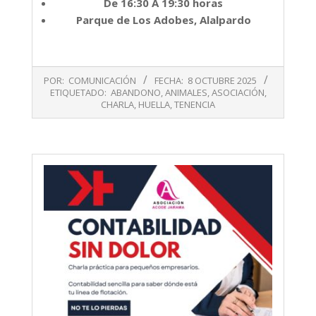
De 16:30 A 19:30 horas
Parque de Los Adobes, Alalpardo
2025-
POR:
COMUNICACIÓN
FECHA:
8 OCTUBRE 2025
10-
ETIQUETADO:
ABANDONO
,
ANIMALES
,
ASOCIACIÓN
,
08
CHARLA
,
HUELLA
,
TENENCIA