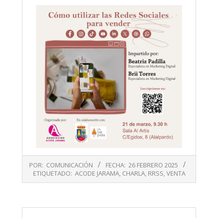
2025-
POR:
COMUNICACIÓN
FECHA:
26 FEBRERO 2025
02-
ETIQUETADO:
ACODE JARAMA
,
CHARLA
,
RRSS
,
VENTA
26