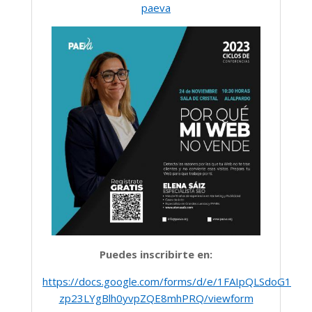
paeva
Puedes inscribirte en:
https://docs.google.com/forms/d/e/1FAIpQLSdoG1Cl
zp23LYgBlh0yvpZQE8mhPRQ/viewform