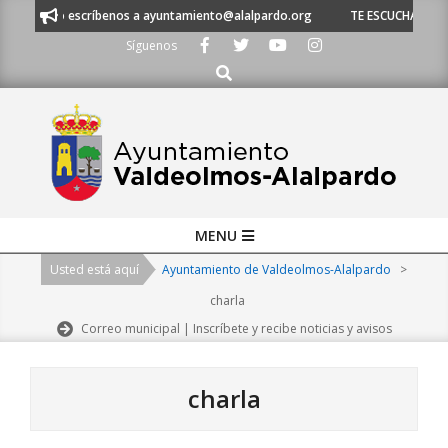
Skip
 o escríbenos a ayuntamiento@alalpardo.org
TE ESCUCHAMOS - Llámanos
to
Síguenos
content
Buscar
Primary
MENU
Navigation
Usted está aquí
Ayuntamiento de Valdeolmos-Alalpardo
>
Menu
charla
Correo municipal | Inscríbete y recibe noticias y avisos
charla