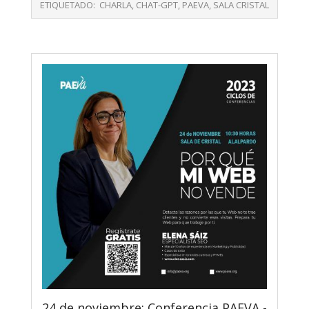
02-
ETIQUETADO:
CHARLA
,
CHAT-GPT
,
PAEVA
,
SALA CRISTAL
13
24 de noviembre: Conferencia PAEVA -