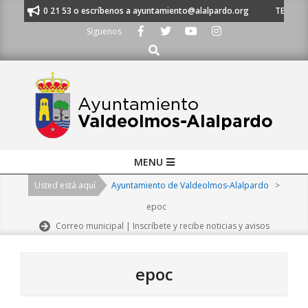
Skip
 91 620 21 53 o escríbenos a ayuntamiento@alalpardo.org
TE ESCUCHAM
to
Síguenos
content
Buscar
Primary
MENU
Navigation
Usted está aquí
Ayuntamiento de Valdeolmos-Alalpardo
>
Menu
epoc
Correo municipal | Inscríbete y recibe noticias y avisos
epoc