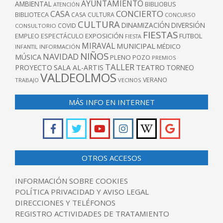
AYUNTAMIENTO
AMBIENTAL
BIBLIOBUS
ATENCIÓN
CONCIERTO
CASA
BIBLIOTECA
CASA CULTURA
CONCURSO
CULTURA
DINAMIZACIÓN
DIVERSIÓN
COVID
CONSULTORIO
FIESTAS
EXPOSICIÓN
FUTBOL
EMPLEO
ESPECTÁCULO
FIESTA
MIRAVAL
MUNICIPAL
MÉDICO
INFANTIL
INFORMACIÓN
NIÑOS
NAVIDAD
MÚSICA
PLENO
POZO
PREMIOS
TALLER
TEATRO
PROYECTO
SALA AL-ARTIS
TORNEO
VALDEOLMOS
VERANO
TRABAJO
VECINOS
MÁS INFO EN INTERNET
OTROS ACCESOS
INFORMACIÓN SOBRE COOKIES
POLÍTICA PRIVACIDAD Y AVISO LEGAL
DIRECCIONES Y TELÉFONOS
REGISTRO ACTIVIDADES DE TRATAMIENTO