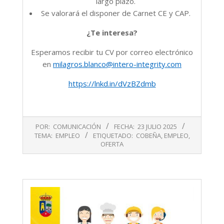
largo plazo.
Se valorará el disponer de Carnet CE y CAP.
¿Te interesa?
Esperamos recibir tu CV por correo electrónico
en
milagros.blanco@intero-integrity.com
https://lnkd.in/dVzBZdmb
2025-
POR:
COMUNICACIÓN
FECHA:
23 JULIO 2025
07-
TEMA:
EMPLEO
ETIQUETADO:
COBEÑA
,
EMPLEO
,
23
OFERTA