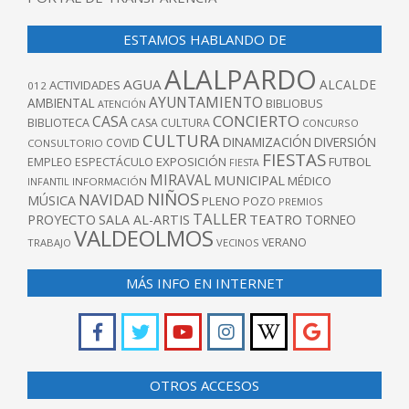
ESTAMOS HABLANDO DE
ALALPARDO
AGUA
ALCALDE
ACTIVIDADES
012
AYUNTAMIENTO
AMBIENTAL
BIBLIOBUS
ATENCIÓN
CONCIERTO
CASA
BIBLIOTECA
CASA CULTURA
CONCURSO
CULTURA
DINAMIZACIÓN
DIVERSIÓN
COVID
CONSULTORIO
FIESTAS
EXPOSICIÓN
FUTBOL
EMPLEO
ESPECTÁCULO
FIESTA
MIRAVAL
MUNICIPAL
MÉDICO
INFANTIL
INFORMACIÓN
NIÑOS
NAVIDAD
MÚSICA
PLENO
POZO
PREMIOS
TALLER
TEATRO
PROYECTO
SALA AL-ARTIS
TORNEO
VALDEOLMOS
VERANO
TRABAJO
VECINOS
MÁS INFO EN INTERNET
OTROS ACCESOS