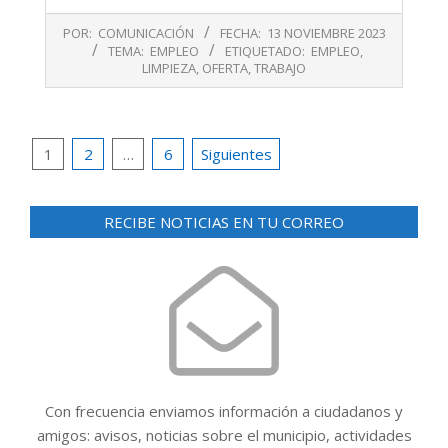
2023-
POR:
COMUNICACIÓN
FECHA:
13 NOVIEMBRE 2023
11-
TEMA:
EMPLEO
ETIQUETADO:
EMPLEO
,
13
LIMPIEZA
,
OFERTA
,
TRABAJO
Paginación
1
2
…
6
Siguientes
de
entradas
RECIBE NOTICIAS EN TU CORREO
Con frecuencia enviamos información a ciudadanos y
amigos: avisos, noticias sobre el municipio, actividades