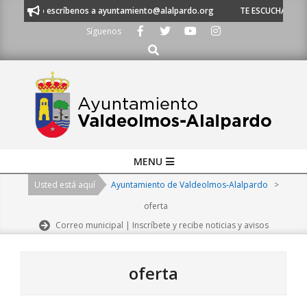
Skip
 53 o escríbenos a ayuntamiento@alalpardo.org
TE ESCUCHAMOS - Lláman
to
Síguenos
content
Buscar
Primary
MENU
Navigation
Usted está aquí
Ayuntamiento de Valdeolmos-Alalpardo
>
Menu
oferta
Correo municipal | Inscríbete y recibe noticias y avisos
oferta