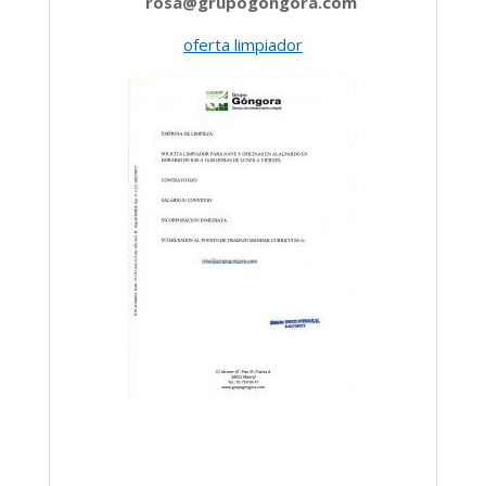
rosa@grupogongora.com
oferta limp
iador