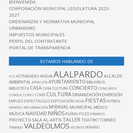
BIENVENIDA
CORPORACIÓN MUNICIPAL LEGISLATURA 2023-
2027
ORDENANZAS Y NORMATIVA MUNICIPAL
URBANISMO
IMPUESTOS MUNICIPALES
PERFIL DEL CONTRATANTE
PORTAL DE TRANSPARENCIA
ESTAMOS HABLANDO DE
ALALPARDO
AGUA
ALCALDE
ACTIVIDADES
012
AYUNTAMIENTO
AMBIENTAL
BIBLIOBUS
ATENCIÓN
CONCIERTO
CASA
BIBLIOTECA
CASA CULTURA
CONCURSO
CULTURA
DINAMIZACIÓN
DIVERSIÓN
COVID
CONSULTORIO
FIESTAS
EXPOSICIÓN
FUTBOL
EMPLEO
ESPECTÁCULO
FIESTA
MIRAVAL
MUNICIPAL
MÉDICO
INFANTIL
INFORMACIÓN
NIÑOS
NAVIDAD
MÚSICA
PLENO
POZO
PREMIOS
TALLER
TEATRO
PROYECTO
SALA AL-ARTIS
TORNEO
VALDEOLMOS
VERANO
TRABAJO
VECINOS