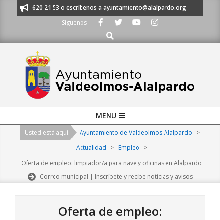
Skip
os al 91 620 21 53 o escríbenos a ayuntamiento@alalpardo.org
TE ESC
to
Síguenos
content
Buscar
Primary
MENU
Navigation
Usted está aquí
Ayuntamiento de Valdeolmos-Alalpardo
>
Menu
Actualidad
>
Empleo
>
Oferta de empleo: limpiador/a para nave y oficinas en Alalpardo
Correo municipal | Inscríbete y recibe noticias y avisos
Oferta de empleo: