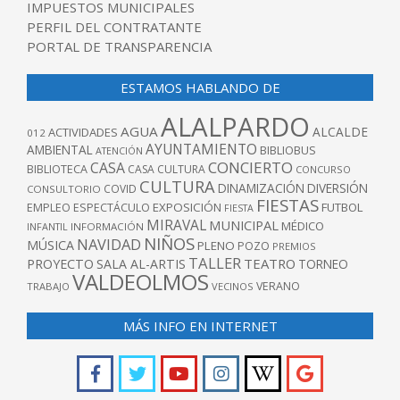
IMPUESTOS MUNICIPALES
PERFIL DEL CONTRATANTE
PORTAL DE TRANSPARENCIA
ESTAMOS HABLANDO DE
ALALPARDO
AGUA
ALCALDE
ACTIVIDADES
012
AYUNTAMIENTO
AMBIENTAL
BIBLIOBUS
ATENCIÓN
CONCIERTO
CASA
BIBLIOTECA
CASA CULTURA
CONCURSO
CULTURA
DINAMIZACIÓN
DIVERSIÓN
COVID
CONSULTORIO
FIESTAS
EXPOSICIÓN
FUTBOL
EMPLEO
ESPECTÁCULO
FIESTA
MIRAVAL
MUNICIPAL
MÉDICO
INFANTIL
INFORMACIÓN
NIÑOS
NAVIDAD
MÚSICA
PLENO
POZO
PREMIOS
TALLER
TEATRO
PROYECTO
SALA AL-ARTIS
TORNEO
VALDEOLMOS
VERANO
TRABAJO
VECINOS
MÁS INFO EN INTERNET