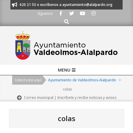
Skip
os al 91 620 21 53 o escríbenos a ayuntamiento@alalpardo.org
TE ESC
to
Síguenos
content
Buscar
Primary
MENU
Navigation
Usted está aquí
Ayuntamiento de Valdeolmos-Alalpardo
>
Menu
colas
Correo municipal | Inscríbete y recibe noticias y avisos
colas