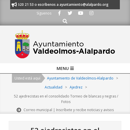
Skip
 al 91 620 21 53 o escríbenos a ayuntamiento@alalpardo.org
TE ESCUCH
to
Síguenos
content
Buscar
Primary
MENU
Navigation
Usted está aquí
Ayuntamiento de Valdeolmos-Alalpardo
>
Menu
Actualidad
>
Ajedrez
>
52 ajedrecistas en el consolidado Torneo de blancas y negras /
Fotos
Correo municipal | Inscríbete y recibe noticias y avisos