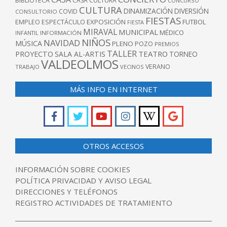
BIBLIOTECA
CASA CULTURA
CONCURSO
CULTURA
DINAMIZACIÓN
DIVERSIÓN
COVID
CONSULTORIO
FIESTAS
EXPOSICIÓN
FUTBOL
EMPLEO
ESPECTÁCULO
FIESTA
MIRAVAL
MUNICIPAL
MÉDICO
INFANTIL
INFORMACIÓN
NIÑOS
NAVIDAD
MÚSICA
PLENO
POZO
PREMIOS
TALLER
TEATRO
PROYECTO
SALA AL-ARTIS
TORNEO
VALDEOLMOS
VERANO
TRABAJO
VECINOS
MÁS INFO EN INTERNET
OTROS ACCESOS
INFORMACIÓN SOBRE COOKIES
POLÍTICA PRIVACIDAD Y AVISO LEGAL
DIRECCIONES Y TELÉFONOS
REGISTRO ACTIVIDADES DE TRATAMIENTO