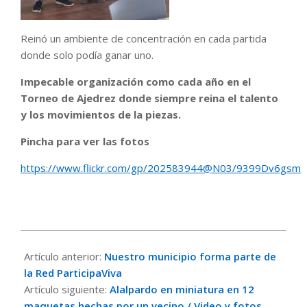
Reinó un ambiente de concentración en cada partida
donde solo podía ganar uno.
Impecable organización como cada año en el
Torneo de Ajedrez donde siempre reina el talento
y los movimientos de la piezas.
Pincha para ver las fotos
https://www.flickr.com/gp/202583944@N03/9399Dv6gsm
2026-
05-
Artículo anterior:
Nuestro municipio forma parte de
29
la Red ParticipaViva
Artículo siguiente:
Alalpardo en miniatura en 12
maquetas hechas por un vecino / Video y fotos