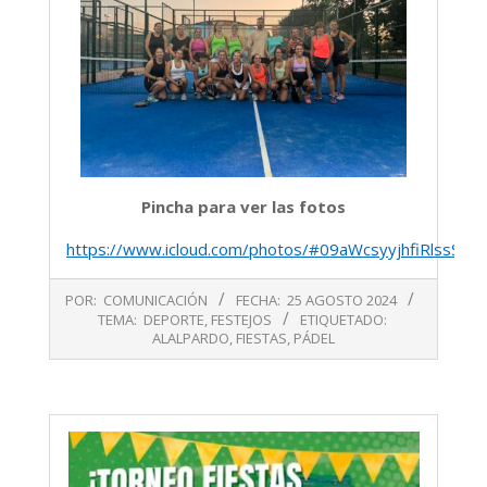
Pincha para ver las fotos
https://www.icloud.com/photos/#09aWcsyyjhfiRlssS77
2024-
POR:
COMUNICACIÓN
FECHA:
25 AGOSTO 2024
08-
TEMA:
DEPORTE
,
FESTEJOS
ETIQUETADO:
25
ALALPARDO
,
FIESTAS
,
PÁDEL