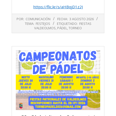
https://flic.kr/s/aHBqjD1z2J
2026-
POR:
COMUNICACIÓN
FECHA:
3 AGOSTO 2026
08-
TEMA:
FESTEJOS
ETIQUETADO:
FIESTAS
03
VALDEOLMOS
,
PÁDEL
,
TORNEO