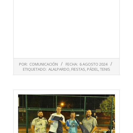
2024-
POR:
COMUNICACIÓN
FECHA:
6 AGOSTO 2024
08-
ETIQUETADO:
ALALPARDO
,
FIESTAS
,
PÁDEL
,
TENIS
06