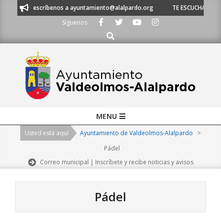
Skip
 escríbenos a ayuntamiento@alalpardo.org
TE ESCUCHAMOS - Llámanos a
to
Síguenos
content
Buscar
Primary
MENU
Navigation
Usted está aquí
Ayuntamiento de Valdeolmos-Alalpardo
>
Menu
Pádel
Correo municipal | Inscríbete y recibe noticias y avisos
Pádel