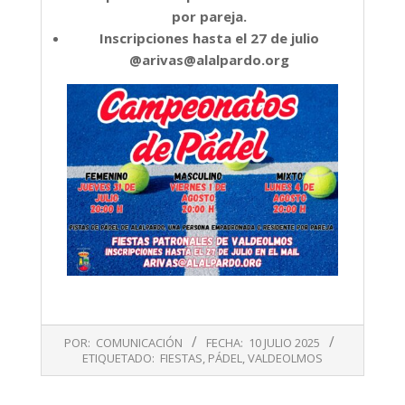
por pareja.
Inscripciones hasta el 27 de julio
@arivas@alalpardo.org
2025-
POR:
COMUNICACIÓN
FECHA:
10 JULIO 2025
07-
ETIQUETADO:
FIESTAS
,
PÁDEL
,
VALDEOLMOS
10