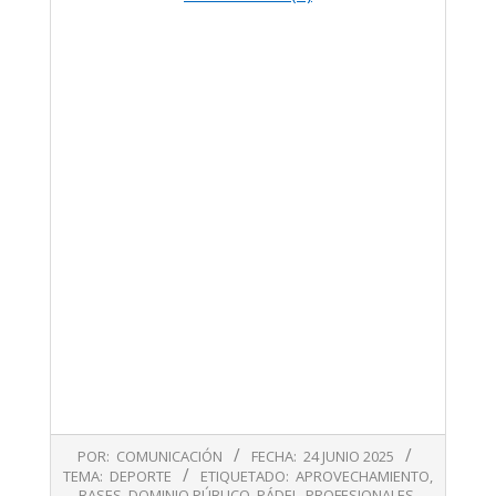
2025-
POR:
COMUNICACIÓN
FECHA:
24 JUNIO 2025
06-
TEMA:
DEPORTE
ETIQUETADO:
APROVECHAMIENTO
,
24
BASES
,
DOMINIO PÚBLICO
,
PÁDEL
,
PROFESIONALES
,