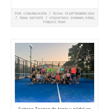
2024-
POR:
COMUNICACIÓN
FECHA:
19 SEPTIEMBRE 2024
09-
TEMA:
DEPORTE
ETIQUETADO:
DOMINIO
,
PÁDEL
,
19
PÚBLICO
,
TENIS
Exitoso Torneo de tenis y pádel en