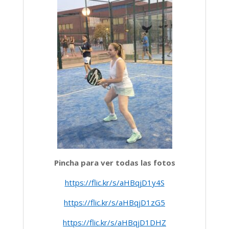
Pincha para ver todas las fotos
https://flic.kr/s/aHBqjD1y4S
https://flic.kr/s/aHBqjD1zG5
https://flic.kr/s/aHBqjD1DHZ