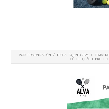
2025-
POR:
COMUNICACIÓN
FECHA:
24 JUNIO 2025
TEMA:
DE
06-
PÚBLICO
,
PÁDEL
,
PROFESI
24