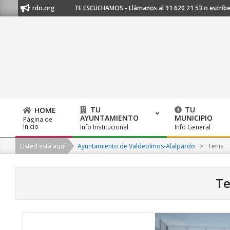
Skip
lpardo.org
TE ESCUCHAMOS - Llámanos al 91 620 21 53 o escríbenos a 
to
content
TU
TU
HOME
AYUNTAMIENTO
MUNICIPIO
Página de
Primary
inicio
Info Institucional
Info General
Navigation
Usted está aquí
Ayuntamiento de Valdeolmos-Alalpardo
>
Tenis
Menu
Te