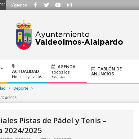
UCHAMOS - Llámanos al 91 620 21 53 o escríbenos a ayuntamiento@alalpardo.
Síguenos
AGENDA
TABLÓN DE
ACTUALIDAD
Todos los
ANUNCIOS
Eventos
Noticias y avisos
dad
>
Deporte
>
2024/2025
les Pistas de Pádel y Tenis –
 2024/2025