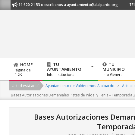
Skip
os al 91 620 21 53 o escríbenos a ayuntamiento@alalpardo.org
TE ESC
to
content
TU
TU
HOME
AYUNTAMIENTO
MUNICIPIO
Página de
Primary
inicio
Info Institucional
Info General
Navigation
Usted está aquí
Ayuntamiento de Valdeolmos-Alalpardo
>
Actuali
Menu
Bases Autorizaciones Demaniales Pistas de Pádel y Tenis – Temporada 
Bases Autorizaciones Demania
Temporada