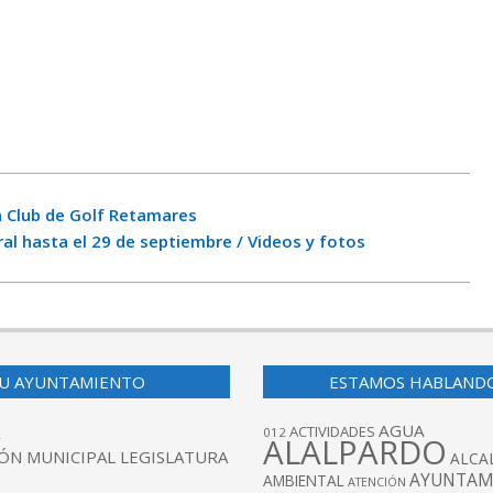
n Club de Golf Retamares
ral hasta el 29 de septiembre / Videos y fotos
U AYUNTAMIENTO
ESTAMOS HABLAND
AGUA
ACTIVIDADES
012
ALALPARDO
ÓN MUNICIPAL LEGISLATURA
ALCA
AYUNTAM
AMBIENTAL
ATENCIÓN