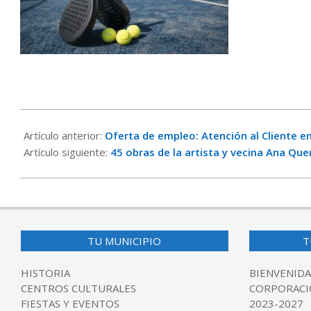
2024-
09-
Artículo anterior:
Oferta de empleo: Atención al Cliente e
19
Artículo siguiente:
45 obras de la artista y vecina Ana Que
TU MUNICIPIO
T
HISTORIA
BIENVENIDA
CENTROS CULTURALES
CORPORACI
FIESTAS Y EVENTOS
2023-2027