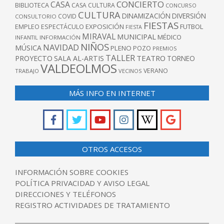
CONCIERTO
CASA
BIBLIOTECA
CASA CULTURA
CONCURSO
CULTURA
DINAMIZACIÓN
DIVERSIÓN
COVID
CONSULTORIO
FIESTAS
EXPOSICIÓN
FUTBOL
EMPLEO
ESPECTÁCULO
FIESTA
MIRAVAL
MUNICIPAL
MÉDICO
INFANTIL
INFORMACIÓN
NIÑOS
NAVIDAD
MÚSICA
PLENO
POZO
PREMIOS
TALLER
TEATRO
PROYECTO
SALA AL-ARTIS
TORNEO
VALDEOLMOS
VERANO
TRABAJO
VECINOS
MÁS INFO EN INTERNET
OTROS ACCESOS
INFORMACIÓN SOBRE COOKIES
POLÍTICA PRIVACIDAD Y AVISO LEGAL
DIRECCIONES Y TELÉFONOS
REGISTRO ACTIVIDADES DE TRATAMIENTO