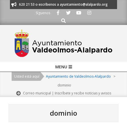
Skip
os al 91 620 21 53 o escríbenos a ayuntamiento@alalpardo.org
TE ESCU
to
Síguenos
content
Buscar
Primary
MENU
Navigation
Usted está aquí
Ayuntamiento de Valdeolmos-Alalpardo
>
Menu
dominio
Correo municipal | Inscríbete y recibe noticias y avisos
dominio