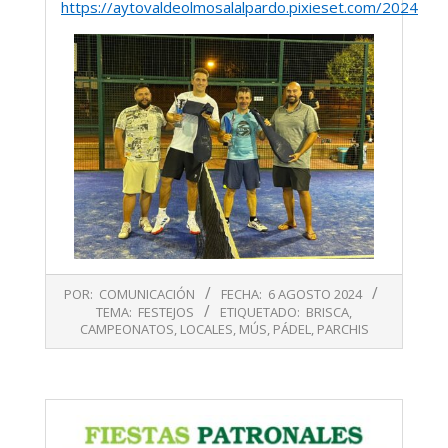
https://aytovaldeolmosalalpardo.pixieset.com/2024ago
2024-
POR:
COMUNICACIÓN
FECHA:
6 AGOSTO 2024
08-
TEMA:
FESTEJOS
ETIQUETADO:
BRISCA
,
06
CAMPEONATOS
,
LOCALES
,
MÚS
,
PÁDEL
,
PARCHIS