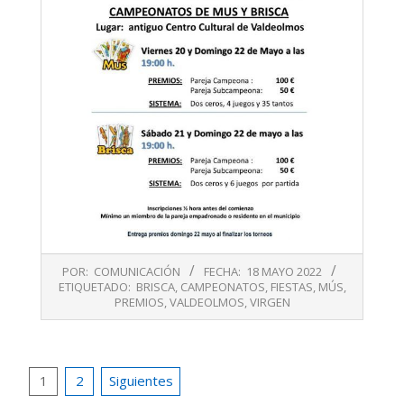
2022-
POR:
COMUNICACIÓN
FECHA:
18 MAYO 2022
05-
ETIQUETADO:
BRISCA
,
CAMPEONATOS
,
FIESTAS
,
MÚS
,
18
PREMIOS
,
VALDEOLMOS
,
VIRGEN
Paginación
1
2
Siguientes