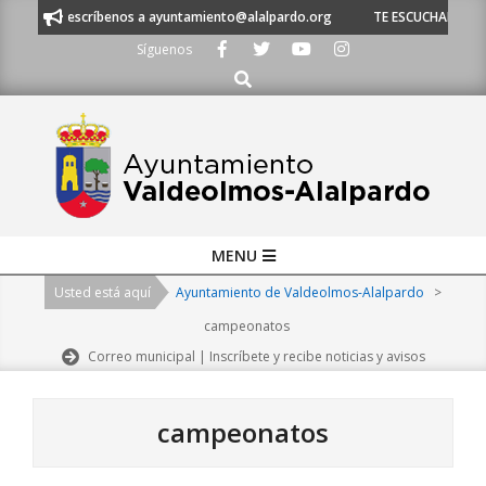
Skip
 escríbenos a ayuntamiento@alalpardo.org
TE ESCUCHAMOS - Llámanos a
to
Síguenos
content
Buscar
Primary
MENU
Navigation
Usted está aquí
Ayuntamiento de Valdeolmos-Alalpardo
>
Menu
campeonatos
Correo municipal | Inscríbete y recibe noticias y avisos
campeonatos