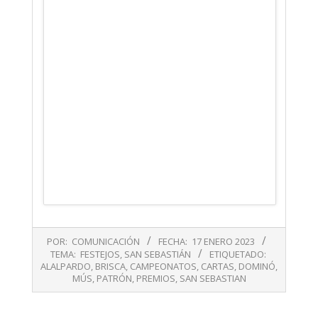
2023-
POR:
COMUNICACIÓN
FECHA:
17 ENERO 2023
01-
TEMA:
FESTEJOS
,
SAN SEBASTIÁN
ETIQUETADO:
17
ALALPARDO
,
BRISCA
,
CAMPEONATOS
,
CARTAS
,
DOMINÓ
,
MÚS
,
PATRÓN
,
PREMIOS
,
SAN SEBASTIAN