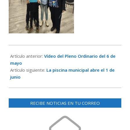
2026-
05-
Artículo anterior:
Vídeo del Pleno Ordinario del 6 de
18
mayo
Artículo siguiente:
La piscina municipal abre el 1 de
junio
RECIBE NOTICIAS EN TU CORREO