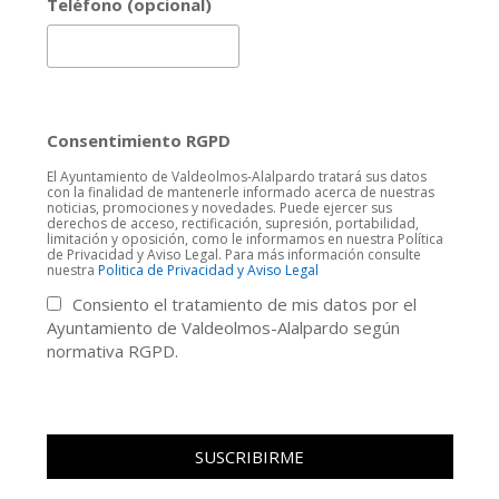
Teléfono (opcional)
Consentimiento RGPD
El Ayuntamiento de Valdeolmos-Alalpardo tratará sus datos
con la finalidad de mantenerle informado acerca de nuestras
noticias, promociones y novedades. Puede ejercer sus
derechos de acceso, rectificación, supresión, portabilidad,
limitación y oposición, como le informamos en nuestra Política
de Privacidad y Aviso Legal. Para más información consulte
nuestra
Politica de Privacidad y Aviso Legal
Consiento el tratamiento de mis datos por el
Ayuntamiento de Valdeolmos-Alalpardo según
normativa RGPD.