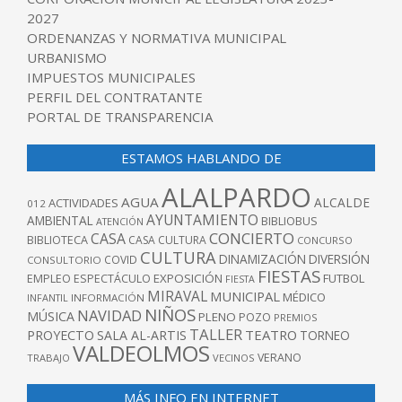
2027
ORDENANZAS Y NORMATIVA MUNICIPAL
URBANISMO
IMPUESTOS MUNICIPALES
PERFIL DEL CONTRATANTE
PORTAL DE TRANSPARENCIA
ESTAMOS HABLANDO DE
ALALPARDO
AGUA
ALCALDE
ACTIVIDADES
012
AYUNTAMIENTO
AMBIENTAL
BIBLIOBUS
ATENCIÓN
CONCIERTO
CASA
BIBLIOTECA
CASA CULTURA
CONCURSO
CULTURA
DINAMIZACIÓN
DIVERSIÓN
COVID
CONSULTORIO
FIESTAS
EXPOSICIÓN
FUTBOL
EMPLEO
ESPECTÁCULO
FIESTA
MIRAVAL
MUNICIPAL
MÉDICO
INFANTIL
INFORMACIÓN
NIÑOS
NAVIDAD
MÚSICA
PLENO
POZO
PREMIOS
TALLER
TEATRO
PROYECTO
SALA AL-ARTIS
TORNEO
VALDEOLMOS
VERANO
TRABAJO
VECINOS
MÁS INFO EN INTERNET