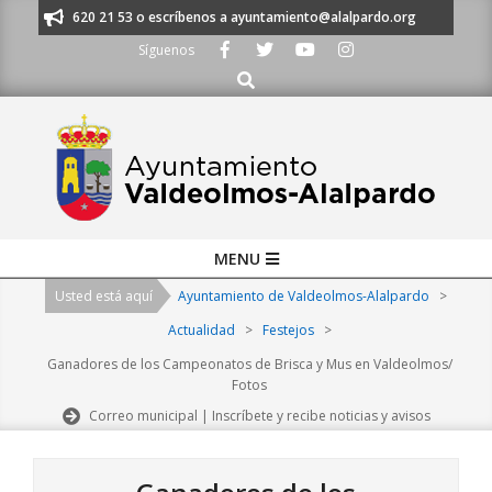
Skip
os al 91 620 21 53 o escríbenos a ayuntamiento@alalpardo.org
TE ESCU
to
Síguenos
content
Buscar
Primary
MENU
Navigation
Usted está aquí
Ayuntamiento de Valdeolmos-Alalpardo
>
Menu
Actualidad
>
Festejos
>
Ganadores de los Campeonatos de Brisca y Mus en Valdeolmos/
Fotos
Correo municipal | Inscríbete y recibe noticias y avisos