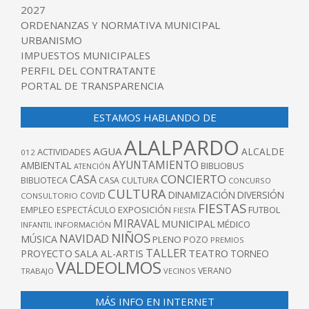
2027
ORDENANZAS Y NORMATIVA MUNICIPAL
URBANISMO
IMPUESTOS MUNICIPALES
PERFIL DEL CONTRATANTE
PORTAL DE TRANSPARENCIA
ESTAMOS HABLANDO DE
ALALPARDO
AGUA
ALCALDE
ACTIVIDADES
012
AYUNTAMIENTO
AMBIENTAL
BIBLIOBUS
ATENCIÓN
CONCIERTO
CASA
BIBLIOTECA
CASA CULTURA
CONCURSO
CULTURA
DINAMIZACIÓN
DIVERSIÓN
COVID
CONSULTORIO
FIESTAS
EXPOSICIÓN
FUTBOL
EMPLEO
ESPECTÁCULO
FIESTA
MIRAVAL
MUNICIPAL
MÉDICO
INFANTIL
INFORMACIÓN
NIÑOS
NAVIDAD
MÚSICA
PLENO
POZO
PREMIOS
TALLER
TEATRO
PROYECTO
SALA AL-ARTIS
TORNEO
VALDEOLMOS
VERANO
TRABAJO
VECINOS
MÁS INFO EN INTERNET