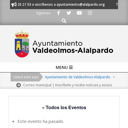
Skip
al 91 620 21 53 o escríbenos a ayuntamiento@alalpardo.org
TE ESCUCH
to
Síguenos
content
Buscar
Primary
MENU
Navigation
Usted está aquí
Ayuntamiento de Valdeolmos-Alalpardo
>
Menu
Correo municipal | Inscríbete y recibe noticias y avisos
« Todos los Eventos
Este evento ha pasado.