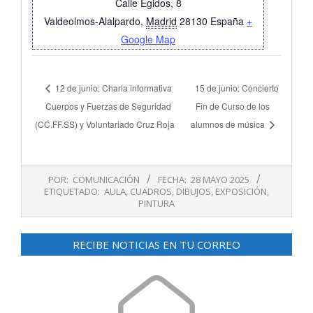
Calle Egidos, 8
Valdeolmos-Alalpardo
,
Madrid
28130
España
+
Google Map
12 de junio: Charla informativa
15 de junio: Concierto
Cuerpos y Fuerzas de Seguridad
Fin de Curso de los
(CC.FF.SS) y Voluntariado Cruz Roja
alumnos de música
2025-
POR:
COMUNICACIÓN
FECHA:
28 MAYO 2025
05-
ETIQUETADO:
AULA
,
CUADROS
,
DIBUJOS
,
EXPOSICIÓN
,
28
PINTURA
RECIBE NOTICIAS EN TU CORREO