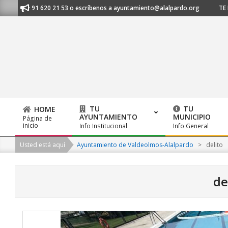
Skip
os al 91 620 21 53 o escríbenos a ayuntamiento@alalpardo.org
TE ESC
to
content
TU
TU
HOME
AYUNTAMIENTO
MUNICIPIO
Página de
Primary
inicio
Info Institucional
Info General
Navigation
Usted está aquí
Ayuntamiento de Valdeolmos-Alalpardo
>
delito
Menu
de