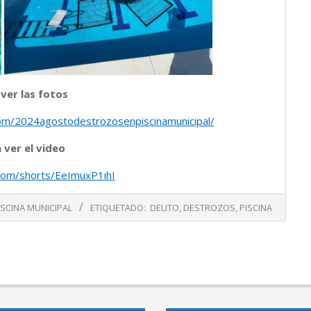
 ver las fotos
.com/2024agostodestrozosenpiscinamunicipal/
 ver el video
com/shorts/EeImuxP1ihI
ISCINA MUNICIPAL
ETIQUETADO:
DELITO
,
DESTROZOS
,
PISCINA