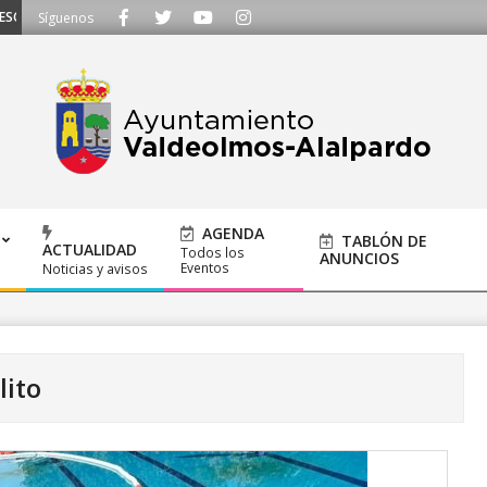
UCHAMOS - Llámanos al 91 620 21 53 o escríbenos a ayuntamiento@alalpardo.
Síguenos
AGENDA
TABLÓN DE
ACTUALIDAD
Todos los
ANUNCIOS
Eventos
Noticias y avisos
lito