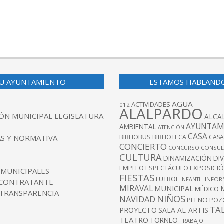
U AYUNTAMIENTO
ESTAMOS HABLAND
AGUA
ACTIVIDADES
012
ALALPARDO
ÓN MUNICIPAL LEGISLATURA
ALCA
AYUNTAM
AMBIENTAL
ATENCIÓN
CASA
BIBLIOBUS
S Y NORMATIVA
BIBLIOTECA
CASA
CONCIERTO
CONCURSO
CONSUL
CULTURA
DINAMIZACIÓN
DI
EXPOSICI
EMPLEO
ESPECTÁCULO
 MUNICIPALES
FIESTAS
FUTBOL
INFANTIL
INFOR
 CONTRATANTE
MIRAVAL
MUNICIPAL
MÉDICO
 TRANSPARENCIA
NIÑOS
NAVIDAD
PLENO
POZ
TA
PROYECTO
SALA AL-ARTIS
TEATRO
TORNEO
TRABAJO