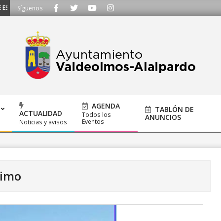
SCUCHAMOS - Llámanos al 91 620 21 53 o escríbenos a ayuntamiento@alalpard
Síguenos
AGENDA
TABLÓN DE
ACTUALIDAD
Todos los
ANUNCIOS
Eventos
Noticias y avisos
timo