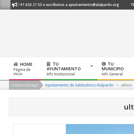
Skip
anos al 91 620 21 53 o escríbenos a ayuntamiento@alalpardo.org
TE E
to
content
TU
TU
HOME
AYUNTAMIENTO
MUNICIPIO
Página de
Primary
inicio
Info Institucional
Info General
Navigation
Usted está aquí
Ayuntamiento de Valdeolmos-Alalpardo
>
ultimo
Menu
ul