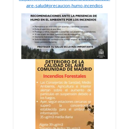
aire-salud#precaucion-humo-incendios