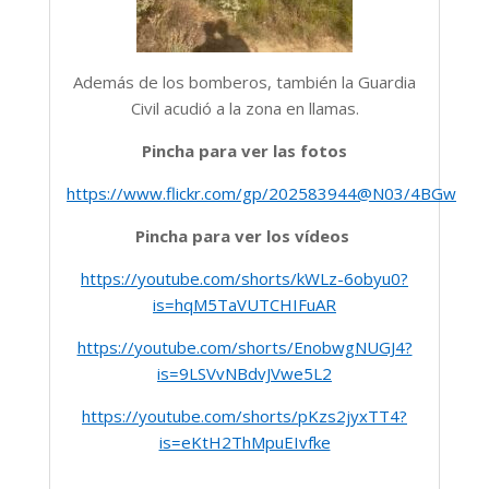
Además de los bomberos, también la Guardia
Civil acudió a la zona en llamas.
Pincha para ver las fotos
https://www.flickr.com/gp/202583944@N03/4BGwFh1
Pincha para ver los vídeos
https://youtube.com/shorts/kWLz-6obyu0?
is=hqM5TaVUTCHIFuAR
https://youtube.com/shorts/EnobwgNUGJ4?
is=9LSVvNBdvJVwe5L2
https://youtube.com/shorts/pKzs2jyxTT4?
is=eKtH2ThMpuEIvfke