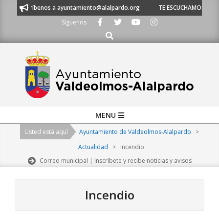
Skip
críbenos a ayuntamiento@alalpardo.org
TE ESCUCHAMOS - Llámanos al 9
to
Síguenos
content
Buscar
Primary
MENU
Navigation
Usted está aquí
Ayuntamiento de Valdeolmos-Alalpardo
>
Menu
Actualidad
>
Incendio
Correo municipal | Inscríbete y recibe noticias y avisos
Incendio