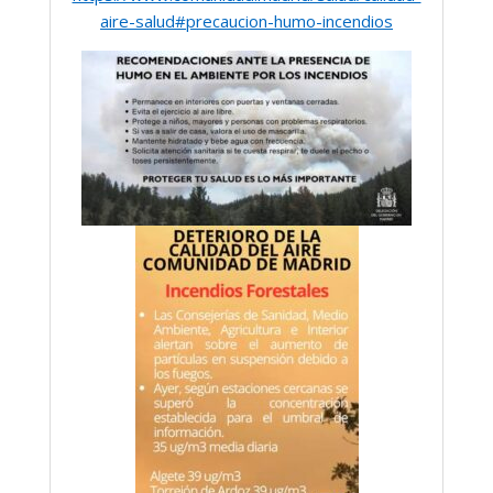
aire-salud#precaucion-humo-incendios