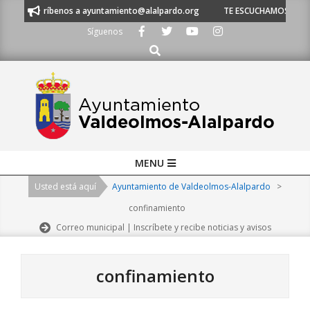
Skip
críbenos a ayuntamiento@alalpardo.org
TE ESCUCHAMOS - Llámanos al 91
to
Síguenos
content
Buscar
Primary
MENU
Navigation
Usted está aquí
Ayuntamiento de Valdeolmos-Alalpardo
>
Menu
confinamiento
Correo municipal | Inscríbete y recibe noticias y avisos
confinamiento