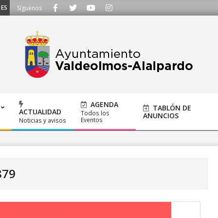
CUCHAMOS - Llámanos al 91 620 21 53 o escríbenos a ayuntamiento@alalpard
Síguenos
AGENDA
TABLÓN DE
ACTUALIDAD
Todos los
ANUNCIOS
Eventos
Noticias y avisos
879