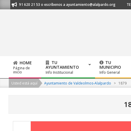
Skip
nos al 91 620 21 53 o escríbenos a ayuntamiento@alalpardo.org
TE ES
to
content
TU
TU
HOME
AYUNTAMIENTO
MUNICIPIO
Página de
Primary
inicio
Info Institucional
Info General
Navigation
Usted está aquí
Ayuntamiento de Valdeolmos-Alalpardo
>
1879
Menu
1