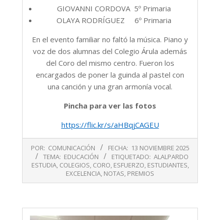
GIOVANNI CORDOVA 5º Primaria
OLAYA RODRÍGUEZ 6º Primaria
En el evento familiar no faltó la música. Piano y
voz de dos alumnas del Colegio Árula además
del Coro del mismo centro. Fueron los
encargados de poner la guinda al pastel con
una canción y una gran armonía vocal.
Pincha para ver las fotos
https://flic.kr/s/aHBqjCAGEU
2025-
POR:
COMUNICACIÓN
FECHA:
13 NOVIEMBRE 2025
11-
TEMA:
EDUCACIÓN
ETIQUETADO:
ALALPARDO
13
ESTUDIA
,
COLEGIOS
,
CORO
,
ESFUERZO
,
ESTUDIANTES
,
EXCELENCIA
,
NOTAS
,
PREMIOS