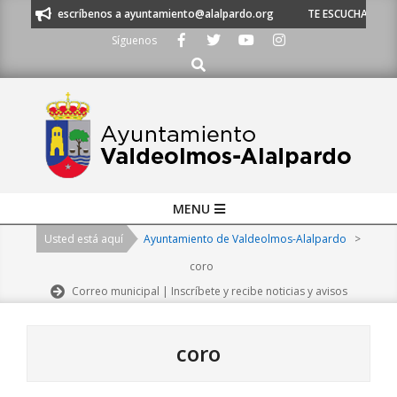
Skip
escríbenos a ayuntamiento@alalpardo.org
TE ESCUCHAMOS - Llámanos al 
to
Síguenos
content
Buscar
Primary
MENU
Navigation
Usted está aquí
Ayuntamiento de Valdeolmos-Alalpardo
>
Menu
coro
Correo municipal | Inscríbete y recibe noticias y avisos
coro