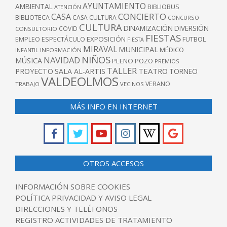
AYUNTAMIENTO
AMBIENTAL
BIBLIOBUS
ATENCIÓN
CONCIERTO
CASA
BIBLIOTECA
CASA CULTURA
CONCURSO
CULTURA
DINAMIZACIÓN
DIVERSIÓN
COVID
CONSULTORIO
FIESTAS
EXPOSICIÓN
FUTBOL
EMPLEO
ESPECTÁCULO
FIESTA
MIRAVAL
MUNICIPAL
MÉDICO
INFANTIL
INFORMACIÓN
NIÑOS
NAVIDAD
MÚSICA
PLENO
POZO
PREMIOS
TALLER
TEATRO
PROYECTO
SALA AL-ARTIS
TORNEO
VALDEOLMOS
VERANO
TRABAJO
VECINOS
MÁS INFO EN INTERNET
OTROS ACCESOS
INFORMACIÓN SOBRE COOKIES
POLÍTICA PRIVACIDAD Y AVISO LEGAL
DIRECCIONES Y TELÉFONOS
REGISTRO ACTIVIDADES DE TRATAMIENTO