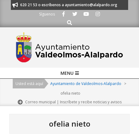
Skip
s al 91 620 21 53 o escríbenos a ayuntamiento@alalpardo.org
TE ESCU
to
Síguenos
content
Buscar
Primary
MENU
Navigation
Usted está aquí
Ayuntamiento de Valdeolmos-Alalpardo
>
Menu
ofelia nieto
Correo municipal | Inscríbete y recibe noticias y avisos
ofelia nieto