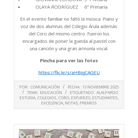
OLAYA RODRÍGUEZ 6º Primaria
En el evento familiar no faltó la música. Piano y
voz de dos alumnas del Colegio Árula además
del Coro del mismo centro. Fueron los
encargados de poner la guinda al pastel con
una canción y una gran armonía vocal.
Pincha para ver las fotos
https://flic.kr/s/aHBqjCAGEU
2025-
POR:
COMUNICACIÓN
FECHA:
13 NOVIEMBRE 2025
11-
TEMA:
EDUCACIÓN
ETIQUETADO:
ALALPARDO
13
ESTUDIA
,
COLEGIOS
,
CORO
,
ESFUERZO
,
ESTUDIANTES
,
EXCELENCIA
,
NOTAS
,
PREMIOS