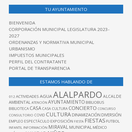
TU AYUNTAMIENTO
BIENVENIDA
CORPORACIÓN MUNICIPAL LEGISLATURA 2023-
2027
ORDENANZAS Y NORMATIVA MUNICIPAL
URBANISMO
IMPUESTOS MUNICIPALES
PERFIL DEL CONTRATANTE
PORTAL DE TRANSPARENCIA
ESTAMOS HABLANDO DE
ALALPARDO
AGUA
ALCALDE
ACTIVIDADES
012
AYUNTAMIENTO
AMBIENTAL
BIBLIOBUS
ATENCIÓN
CONCIERTO
CASA
BIBLIOTECA
CASA CULTURA
CONCURSO
CULTURA
DINAMIZACIÓN
DIVERSIÓN
COVID
CONSULTORIO
FIESTAS
EXPOSICIÓN
FUTBOL
EMPLEO
ESPECTÁCULO
FIESTA
MIRAVAL
MUNICIPAL
MÉDICO
INFANTIL
INFORMACIÓN