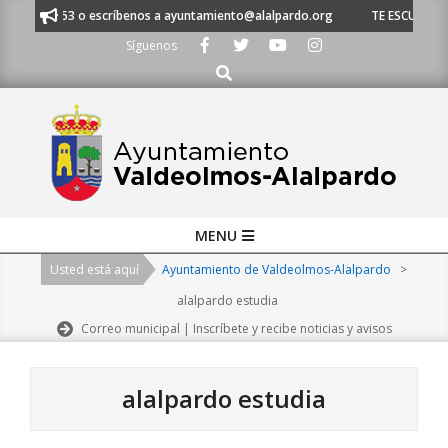
Skip
21 53 o escríbenos a ayuntamiento@alalpardo.org
TE ESCUCHAMOS - Llá
to
Síguenos
content
Buscar
Primary
MENU
Navigation
Usted está aquí
Ayuntamiento de Valdeolmos-Alalpardo
>
Menu
alalpardo estudia
Correo municipal | Inscríbete y recibe noticias y avisos
alalpardo estudia