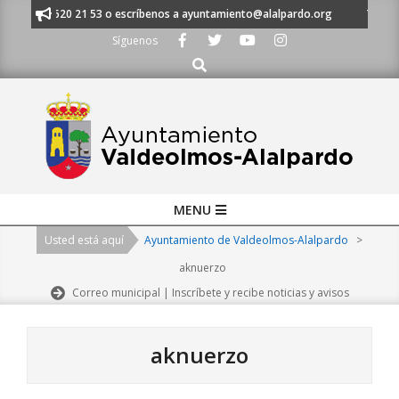
Skip
 al 91 620 21 53 o escríbenos a ayuntamiento@alalpardo.org
TE ESCUC
to
Síguenos
content
Buscar
Primary
MENU
Navigation
Usted está aquí
Ayuntamiento de Valdeolmos-Alalpardo
>
Menu
aknuerzo
Correo municipal | Inscríbete y recibe noticias y avisos
aknuerzo