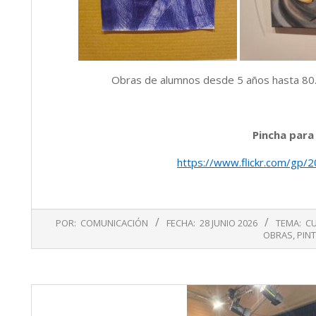
Obras de alumnos desde 5 años hasta 80
Pincha para
https://www.flickr.com/g
2026-
POR:
COMUNICACIÓN
FECHA:
28 JUNIO 2026
TEMA:
C
06-
OBRAS
,
PIN
28