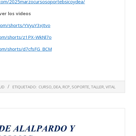
et.com/2025marzocursosoportebsicoydea/
ver los videos
com/shorts/YVyuY3xJtvo
com/shorts/z1PX-WkNl7o
com/shorts/d7cfsFG_BCM
UD
ETIQUETADO:
CURSO
,
DEA
,
RCP
,
SOPORTE
,
TALLER
,
VITAL