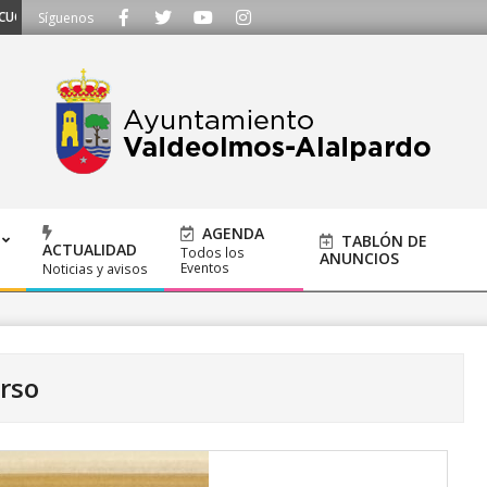
S - Llámanos al 91 620 21 53 o escríbenos a ayuntamiento@alalpardo.org
Síguenos
AGENDA
TABLÓN DE
ACTUALIDAD
Todos los
ANUNCIOS
Eventos
Noticias y avisos
rso