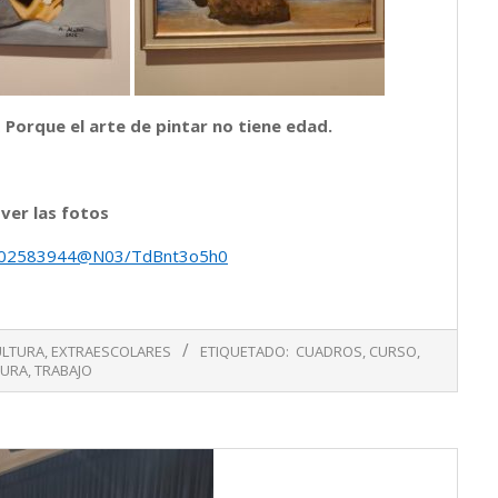
.
Porque
el arte de pintar no tiene edad.
 ver las fotos
p/202583944@N03/TdBnt3o5h0
ULTURA
,
EXTRAESCOLARES
ETIQUETADO:
CUADROS
,
CURSO
,
TURA
,
TRABAJO