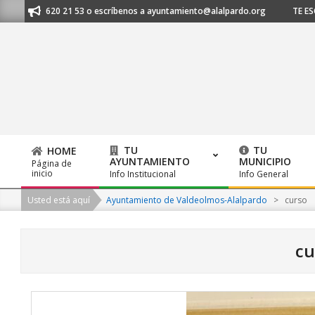
Skip
91 620 21 53 o escríbenos a ayuntamiento@alalpardo.org
TE ESCUCHAMO
to
content
TU
TU
HOME
AYUNTAMIENTO
MUNICIPIO
Página de
Primary
inicio
Info Institucional
Info General
Navigation
Usted está aquí
Ayuntamiento de Valdeolmos-Alalpardo
>
curso
Menu
cu