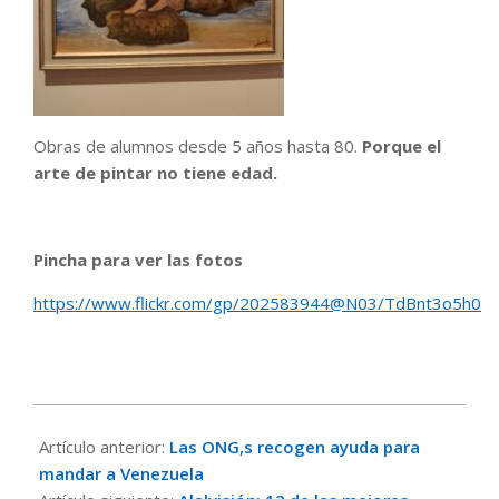
Obras de alumnos desde 5 años hasta 80.
Porque
el
arte de pintar no tiene edad.
Pincha para ver las fotos
https://www.flickr.com/gp/202583944@N03/TdBnt3o5h0
2026-
06-
Artículo anterior:
Las ONG,s recogen ayuda para
28
mandar a Venezuela