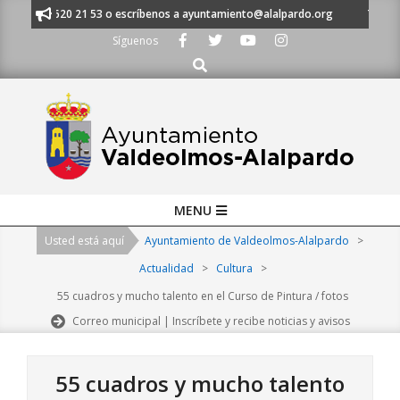
Skip
 al 91 620 21 53 o escríbenos a ayuntamiento@alalpardo.org
TE ESCUC
to
Síguenos
content
Buscar
Primary
MENU
Navigation
Usted está aquí
Ayuntamiento de Valdeolmos-Alalpardo
>
Menu
Actualidad
>
Cultura
>
55 cuadros y mucho talento en el Curso de Pintura / fotos
Correo municipal | Inscríbete y recibe noticias y avisos
55 cuadros y mucho talento