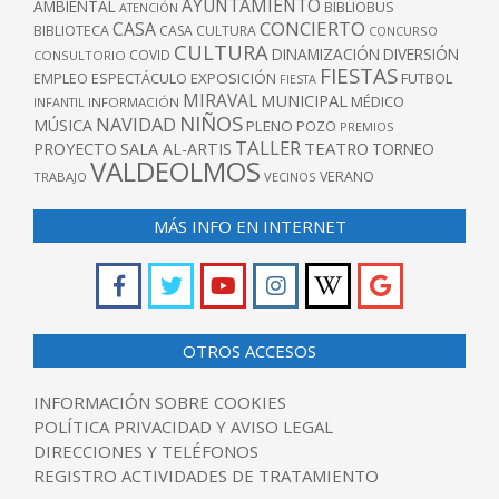
AYUNTAMIENTO
AMBIENTAL
BIBLIOBUS
ATENCIÓN
CONCIERTO
CASA
BIBLIOTECA
CASA CULTURA
CONCURSO
CULTURA
DINAMIZACIÓN
DIVERSIÓN
COVID
CONSULTORIO
FIESTAS
EXPOSICIÓN
FUTBOL
EMPLEO
ESPECTÁCULO
FIESTA
MIRAVAL
MUNICIPAL
MÉDICO
INFANTIL
INFORMACIÓN
NIÑOS
NAVIDAD
MÚSICA
PLENO
POZO
PREMIOS
TALLER
TEATRO
PROYECTO
SALA AL-ARTIS
TORNEO
VALDEOLMOS
VERANO
TRABAJO
VECINOS
MÁS INFO EN INTERNET
OTROS ACCESOS
INFORMACIÓN SOBRE COOKIES
POLÍTICA PRIVACIDAD Y AVISO LEGAL
DIRECCIONES Y TELÉFONOS
REGISTRO ACTIVIDADES DE TRATAMIENTO