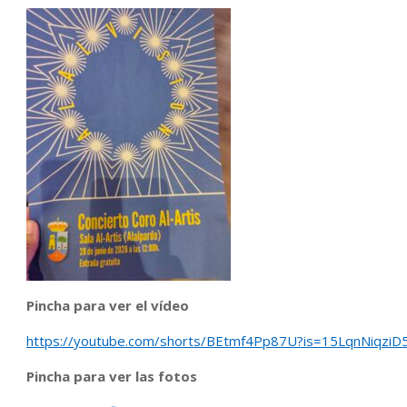
Pincha para ver el vídeo
https://youtube.com/shorts/BEtmf4Pp87U?is=15LqnNiqziD
Pincha para ver las fotos