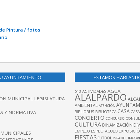
de Pintura / fotos
ario
U AYUNTAMIENTO
ESTAMOS HABLAND
AGUA
ACTIVIDADES
012
ALALPARDO
ÓN MUNICIPAL LEGISLATURA
ALCA
AYUNTAM
AMBIENTAL
ATENCIÓN
CASA
BIBLIOBUS
S Y NORMATIVA
BIBLIOTECA
CASA
CONCIERTO
CONCURSO
CONSUL
CULTURA
DINAMIZACIÓN
DI
EXPOSICI
EMPLEO
ESPECTÁCULO
 MUNICIPALES
FIESTAS
FUTBOL
INFANTIL
INFOR
 CONTRATANTE