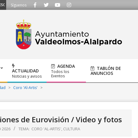
CHAMOS - Llámanos al 91 620 21 53 o escríbenos a ayuntamiento@alalpardo.o
Síguenos
AGENDA
TABLÓN DE
ACTUALIDAD
Todos los
ANUNCIOS
Eventos
Noticias y avisos
dad
>
Coro 'Al-Artis'
>
iones de Eurovisión / Video y fotos
O 2026
TEMA:
CORO 'AL-ARTIS'
,
CULTURA