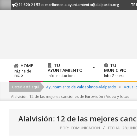
Skip
s al 91 620 21 53 o escríbenos a ayuntamiento@alalpardo.org
TE ESCU
to
content
TU
TU
HOME
AYUNTAMIENTO
MUNICIPIO
Página de
Primary
inicio
Info Institucional
Info General
Navigation
Usted está aquí
Ayuntamiento de Valdeolmos-Alalpardo
>
Actuali
Menu
Alalvisión: 12 de las mejores canciones de Eurovisión / Video y fotos
Alalvisión: 12 de las mejores canc
POR:
COMUNICACIÓN
FECHA:
28 JUNI