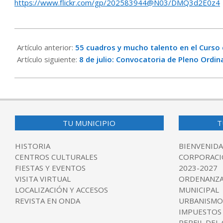
https://www.flickr.com/gp/202583944@N03/DMQ3d2E0z4
2026-
06-
Artículo anterior:
55 cuadros y mucho talento en el Curso 
28
Artículo siguiente:
8 de julio: Convocatoria de Pleno Ordin
TU MUNICIPIO
T
HISTORIA
BIENVENIDA
CENTROS CULTURALES
CORPORACI
FIESTAS Y EVENTOS
2023-2027
VISITA VIRTUAL
ORDENANZA
LOCALIZACIÓN Y ACCESOS
MUNICIPAL
REVISTA EN ONDA
URBANISMO
IMPUESTOS
PERFIL DEL