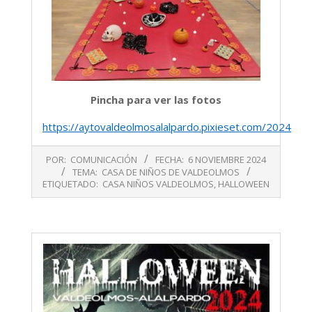
Pincha para ver las fotos
https://aytovaldeolmosalalpardo.pixieset.com/2024oct
2024-
POR:
COMUNICACIÓN
FECHA:
6 NOVIEMBRE 2024
11-
TEMA:
CASA DE NIÑOS DE VALDEOLMOS
06
ETIQUETADO:
CASA NIÑOS VALDEOLMOS
,
HALLOWEEN