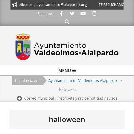
Skip
íbenos a ayuntamiento@alalpardo.org
TE ESCUCHAMOS - Llámanos al 91 
to
Síguenos
content
Buscar
Primary
MENU
Navigation
Usted está aquí
Ayuntamiento de Valdeolmos-Alalpardo
>
Menu
halloween
Correo municipal | Inscríbete y recibe noticias y avisos
halloween