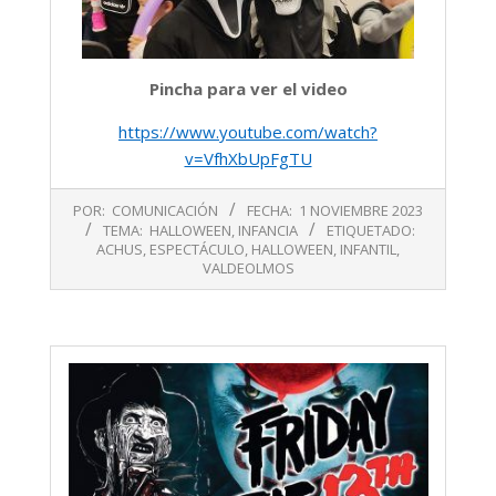
Pincha para ver el video
https://www.youtube.com/watch?
v=VfhXbUpFgTU
2023-
POR:
COMUNICACIÓN
FECHA:
1 NOVIEMBRE 2023
11-
TEMA:
HALLOWEEN
,
INFANCIA
ETIQUETADO:
01
ACHUS
,
ESPECTÁCULO
,
HALLOWEEN
,
INFANTIL
,
VALDEOLMOS