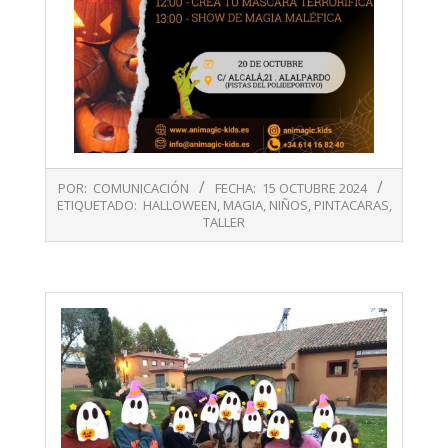
2024-
POR:
COMUNICACIÓN
FECHA:
15 OCTUBRE 2024
10-
ETIQUETADO:
HALLOWEEN
,
MAGIA
,
NIÑOS
,
PINTACARAS
,
15
TALLER