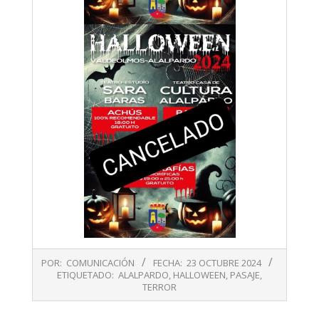
2024-
POR:
COMUNICACIÓN
FECHA:
23 OCTUBRE 2024
10-
ETIQUETADO:
ALALPARDO
,
HALLOWEEN
,
PASAJE
,
23
TERROR