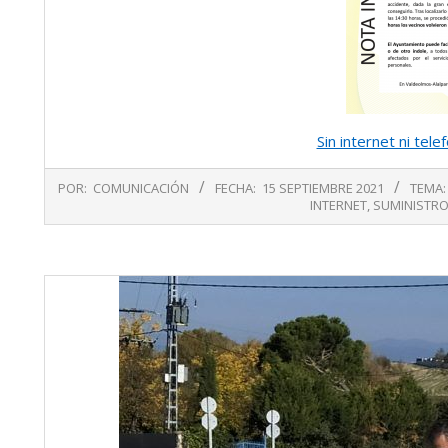
Sin internet ni tel
2021-
POR:
COMUNICACIÓN
FECHA:
15 SEPTIEMBRE 2021
TEMA:
09-
INTERNET
,
SUMINISTR
15