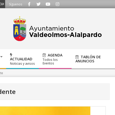
S - Llámanos al 91 620 21 53 o escríbenos a ayuntamiento@alalpardo.org
Síguenos
AGENDA
TABLÓN DE
ACTUALIDAD
Todos los
ANUNCIOS
Eventos
Noticias y avisos
te
dente