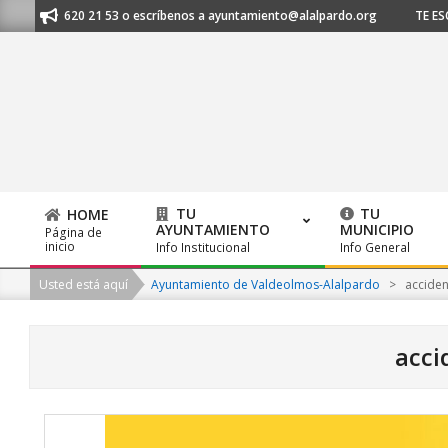
Skip
 91 620 21 53 o escríbenos a ayuntamiento@alalpardo.org
TE ESCUCHAMO
to
content
TU
TU
HOME
AYUNTAMIENTO
MUNICIPIO
Página de
Primary
inicio
Info Institucional
Info General
Navigation
Usted está aquí
Ayuntamiento de Valdeolmos-Alalpardo
>
acciden
Menu
acci