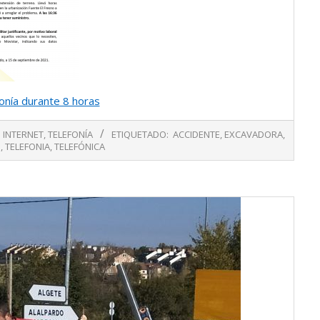
efonía durante 8 horas
INTERNET
,
TELEFONÍA
ETIQUETADO:
ACCIDENTE
,
EXCAVADORA
,
O
,
TELEFONIA
,
TELEFÓNICA