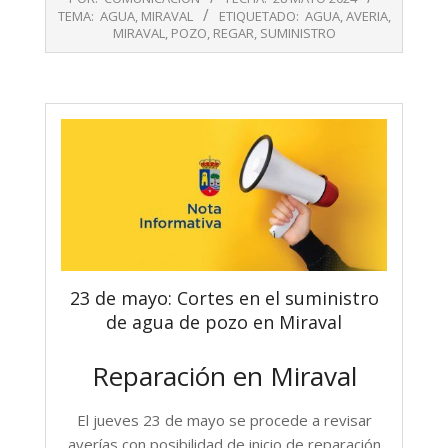
05-
TEMA:
AGUA
,
MIRAVAL
ETIQUETADO:
AGUA
,
AVERIA
,
28
MIRAVAL
,
POZO
,
REGAR
,
SUMINISTRO
23 de mayo: Cortes en el suministro
de agua de pozo en Miraval
Reparación en Miraval
El jueves 23 de mayo s
e procede a revisar
averías con posibilidad de inicio de reparación