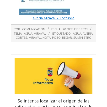
averia Miraval 20 octubre
2023-
POR:
COMUNICACIÓN
FECHA:
20 OCTUBRE 2023
10-
TEMA:
AGUA
,
MIRAVAL
ETIQUETADO:
AGUA
,
AVERIA
,
20
CORTES
,
MIRAVAL
,
NOTA
,
POZO
,
REGAR
,
SUMINISTRO
Se intenta localizar el origen de las
reiteradas averías en el suministro de