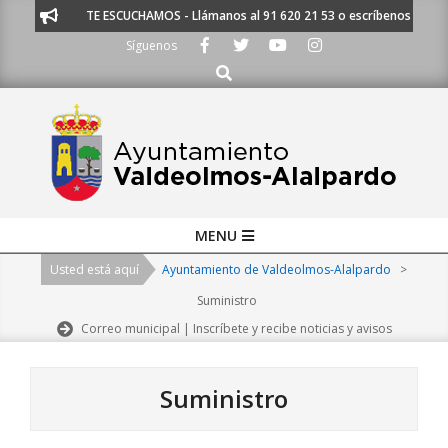
Skip
TE ESCUCHAMOS - Llámanos al 91 620 21 53 o escríbenos a ayuntamie
to
Síguenos
content
Buscar
Primary
MENU
Navigation
Usted está aquí
Ayuntamiento de Valdeolmos-Alalpardo
>
Menu
Suministro
Correo municipal | Inscríbete y recibe noticias y avisos
Suministro